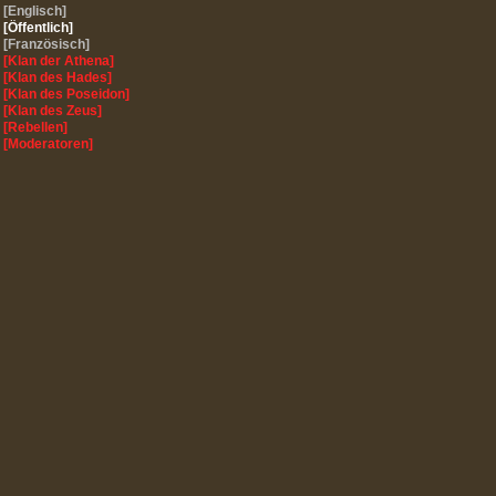
[Englisch]
[Öffentlich]
[Französisch]
[Klan der Athena]
[Klan des Hades]
[Klan des Poseidon]
[Klan des Zeus]
[Rebellen]
[Moderatoren]