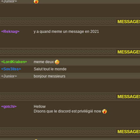
<Junior>
MESSAGES 
<Reknag>
y a quand meme un message en 2021
MESSAGES 
<LordKraken>
meme deux
<Sov3liss>
Salut tout le monde
<Junior>
bonjour messieurs
MESSAGES 
<gotchi>
Hellow
Disons que le discord est privilégié now
MESSAGES 