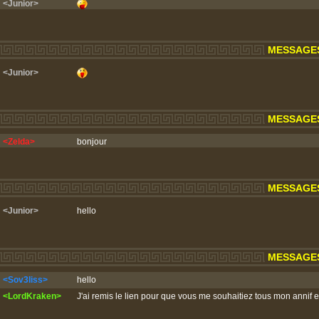
<Junior>
MESSAGES 
<Junior>
MESSAGES 
<Zelda>
bonjour
MESSAGES 
<Junior>
hello
MESSAGES 
<Sov3liss>
hello
<LordKraken>
J'ai remis le lien pour que vous me souhaitiez tous mon annif