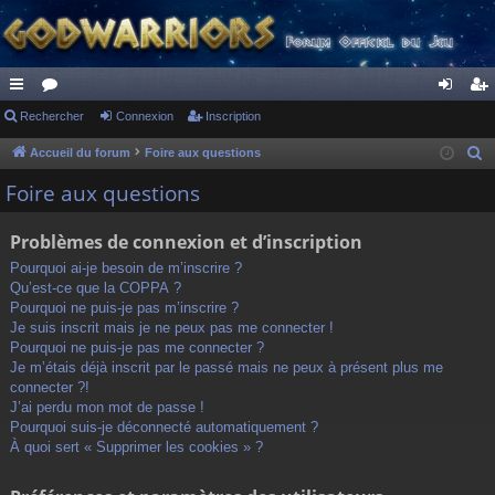
ac
Rechercher
or
Connexion
Inscription
on
ns
co
u
ne
cri
Accueil du forum
Foire aux questions
R
e
ur
m
xi
pti
Foire aux questions
c
ci
s
on
on
h
Problèmes de connexion et d’inscription
s
e
Pourquoi ai-je besoin de m’inscrire ?
r
Qu’est-ce que la COPPA ?
c
Pourquoi ne puis-je pas m’inscrire ?
h
Je suis inscrit mais je ne peux pas me connecter !
Pourquoi ne puis-je pas me connecter ?
e
Je m’étais déjà inscrit par le passé mais ne peux à présent plus me
r
connecter ?!
J’ai perdu mon mot de passe !
Pourquoi suis-je déconnecté automatiquement ?
À quoi sert « Supprimer les cookies » ?