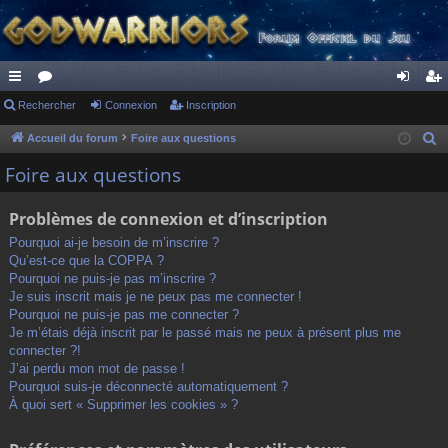
ac
Rechercher
or
Connexion
Inscription
on
ns
co
u
ne
cri
Accueil du forum
Foire aux questions
R
e
ur
m
xi
pti
Foire aux questions
c
ci
s
on
on
h
Problèmes de connexion et d’inscription
s
e
Pourquoi ai-je besoin de m’inscrire ?
r
Qu’est-ce que la COPPA ?
c
Pourquoi ne puis-je pas m’inscrire ?
h
Je suis inscrit mais je ne peux pas me connecter !
Pourquoi ne puis-je pas me connecter ?
e
Je m’étais déjà inscrit par le passé mais ne peux à présent plus me
r
connecter ?!
J’ai perdu mon mot de passe !
Pourquoi suis-je déconnecté automatiquement ?
À quoi sert « Supprimer les cookies » ?