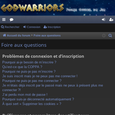
ac
Rechercher
or
Connexion
Inscription
on
ns
co
u
ne
cri
Accueil du forum
Foire aux questions
R
e
ur
m
xi
pti
Foire aux questions
c
ci
s
on
on
h
Problèmes de connexion et d’inscription
s
e
Pourquoi ai-je besoin de m’inscrire ?
r
Qu’est-ce que la COPPA ?
c
Pourquoi ne puis-je pas m’inscrire ?
h
Je suis inscrit mais je ne peux pas me connecter !
Pourquoi ne puis-je pas me connecter ?
e
Je m’étais déjà inscrit par le passé mais ne peux à présent plus me
r
connecter ?!
J’ai perdu mon mot de passe !
Pourquoi suis-je déconnecté automatiquement ?
À quoi sert « Supprimer les cookies » ?