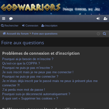
ac
Rechercher
or
Connexion
Inscription
on
ns
co
u
ne
cri
Accueil du forum
Foire aux questions
R
e
ur
m
xi
pti
Foire aux questions
c
ci
s
on
on
h
Problèmes de connexion et d’inscription
s
e
Pourquoi ai-je besoin de m’inscrire ?
r
Qu’est-ce que la COPPA ?
c
Pourquoi ne puis-je pas m’inscrire ?
h
Je suis inscrit mais je ne peux pas me connecter !
Pourquoi ne puis-je pas me connecter ?
e
Je m’étais déjà inscrit par le passé mais ne peux à présent plus me
r
connecter ?!
J’ai perdu mon mot de passe !
Pourquoi suis-je déconnecté automatiquement ?
À quoi sert « Supprimer les cookies » ?