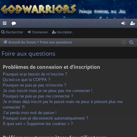
ac
Rechercher
or
Connexion
Inscription
on
ns
co
u
ne
cri
Accueil du forum
Foire aux questions
R
e
ur
m
xi
pti
Foire aux questions
c
ci
s
on
on
h
Problèmes de connexion et d’inscription
s
e
Pourquoi ai-je besoin de m’inscrire ?
r
Qu’est-ce que la COPPA ?
c
Pourquoi ne puis-je pas m’inscrire ?
h
Je suis inscrit mais je ne peux pas me connecter !
Pourquoi ne puis-je pas me connecter ?
e
Je m’étais déjà inscrit par le passé mais ne peux à présent plus me
r
connecter ?!
J’ai perdu mon mot de passe !
Pourquoi suis-je déconnecté automatiquement ?
À quoi sert « Supprimer les cookies » ?