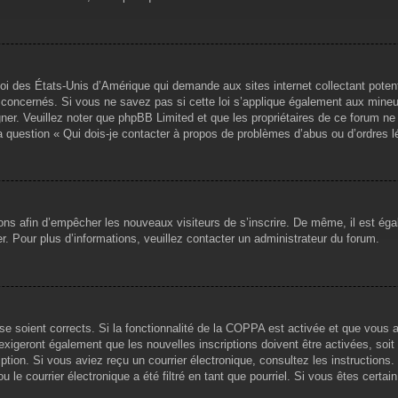
loi des États-Unis d’Amérique qui demande aux sites internet collectant pote
concernés. Si vous ne savez pas si cette loi s’applique également aux mineu
igner. Veuillez noter que phpBB Limited et que les propriétaires de ce forum 
la question « Qui dois-je contacter à propos de problèmes d’abus ou d’ordres l
tions afin d’empêcher les nouveaux visiteurs de s’inscrire. De même, il est ég
iser. Pour plus d’informations, veuillez contacter un administrateur du forum.
sse soient corrects. Si la fonctionnalité de la COPPA est activée et que vous 
exigeront également que les nouvelles inscriptions doivent être activées, soi
ription. Si vous aviez reçu un courrier électronique, consultez les instruction
le courrier électronique a été filtré en tant que pourriel. Si vous êtes certai