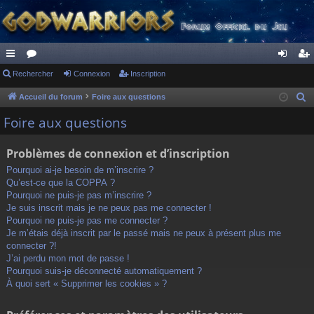
ac
Rechercher
or
Connexion
Inscription
on
ns
co
u
ne
cri
Accueil du forum
Foire aux questions
R
e
ur
m
xi
pti
Foire aux questions
c
ci
s
on
on
h
Problèmes de connexion et d’inscription
s
e
Pourquoi ai-je besoin de m’inscrire ?
r
Qu’est-ce que la COPPA ?
c
Pourquoi ne puis-je pas m’inscrire ?
h
Je suis inscrit mais je ne peux pas me connecter !
Pourquoi ne puis-je pas me connecter ?
e
Je m’étais déjà inscrit par le passé mais ne peux à présent plus me
r
connecter ?!
J’ai perdu mon mot de passe !
Pourquoi suis-je déconnecté automatiquement ?
À quoi sert « Supprimer les cookies » ?