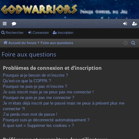
ac
Rechercher
or
Connexion
Inscription
on
ns
co
u
ne
cri
Accueil du forum
Foire aux questions
R
e
ur
m
xi
pti
Foire aux questions
c
ci
s
on
on
h
Problèmes de connexion et d’inscription
s
e
Pourquoi ai-je besoin de m’inscrire ?
r
Qu’est-ce que la COPPA ?
c
Pourquoi ne puis-je pas m’inscrire ?
h
Je suis inscrit mais je ne peux pas me connecter !
Pourquoi ne puis-je pas me connecter ?
e
Je m’étais déjà inscrit par le passé mais ne peux à présent plus me
r
connecter ?!
J’ai perdu mon mot de passe !
Pourquoi suis-je déconnecté automatiquement ?
À quoi sert « Supprimer les cookies » ?