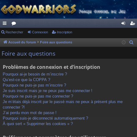
ac
Rechercher
or
Connexion
Inscription
on
ns
co
u
ne
cri
Accueil du forum
Foire aux questions
R
e
ur
m
xi
pti
Foire aux questions
c
ci
s
on
on
h
Problèmes de connexion et d’inscription
s
e
Pourquoi ai-je besoin de m’inscrire ?
r
Qu’est-ce que la COPPA ?
c
Pourquoi ne puis-je pas m’inscrire ?
h
Je suis inscrit mais je ne peux pas me connecter !
Pourquoi ne puis-je pas me connecter ?
e
Je m’étais déjà inscrit par le passé mais ne peux à présent plus me
r
connecter ?!
J’ai perdu mon mot de passe !
Pourquoi suis-je déconnecté automatiquement ?
À quoi sert « Supprimer les cookies » ?