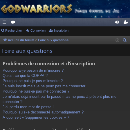
ac
Rechercher
or
Connexion
Inscription
on
ns
co
u
ne
cri
Accueil du forum
Foire aux questions
R
e
ur
m
xi
pti
Foire aux questions
c
ci
s
on
on
h
Problèmes de connexion et d’inscription
s
e
Pourquoi ai-je besoin de m’inscrire ?
r
Qu’est-ce que la COPPA ?
c
Pourquoi ne puis-je pas m’inscrire ?
h
Je suis inscrit mais je ne peux pas me connecter !
Pourquoi ne puis-je pas me connecter ?
e
Je m’étais déjà inscrit par le passé mais ne peux à présent plus me
r
connecter ?!
J’ai perdu mon mot de passe !
Pourquoi suis-je déconnecté automatiquement ?
À quoi sert « Supprimer les cookies » ?