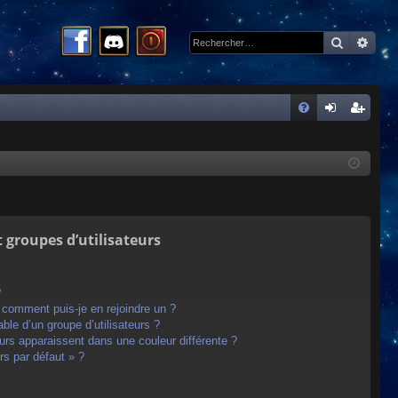
Recherc
Rech
R
FA
on
ns
Q
ne
cri
xi
pti
on
on
t groupes d’utilisateurs
?
t comment puis-je en rejoindre un ?
le d’un groupe d’utilisateurs ?
eurs apparaissent dans une couleur différente ?
rs par défaut » ?