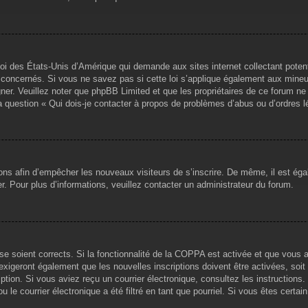
loi des États-Unis d’Amérique qui demande aux sites internet collectant pote
concernés. Si vous ne savez pas si cette loi s’applique également aux mineu
igner. Veuillez noter que phpBB Limited et que les propriétaires de ce forum 
la question « Qui dois-je contacter à propos de problèmes d’abus ou d’ordres l
tions afin d’empêcher les nouveaux visiteurs de s’inscrire. De même, il est ég
iser. Pour plus d’informations, veuillez contacter un administrateur du forum.
sse soient corrects. Si la fonctionnalité de la COPPA est activée et que vous 
exigeront également que les nouvelles inscriptions doivent être activées, soi
ription. Si vous aviez reçu un courrier électronique, consultez les instruction
le courrier électronique a été filtré en tant que pourriel. Si vous êtes certai