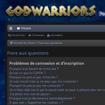
Forums
ac
Rechercher
Connexion
Inscription
co
Accueil du forum
Foire aux questions
ur
Foire aux questions
ci
Problèmes de connexion et d’inscription
s
Pourquoi ai-je besoin de m’inscrire ?
Qu’est-ce que la COPPA ?
Pourquoi ne puis-je pas m’inscrire ?
Je suis inscrit mais je ne peux pas me connecter !
Pourquoi ne puis-je pas me connecter ?
Je m’étais déjà inscrit par le passé mais ne peux à présent plus me c
J’ai perdu mon mot de passe !
Pourquoi suis-je déconnecté automatiquement ?
À quoi sert « Supprimer les cookies » ?