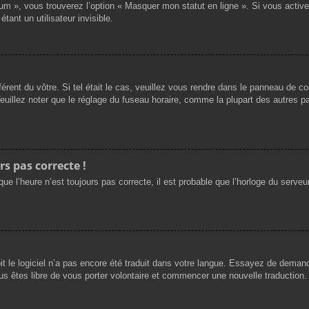
rum », vous trouverez l’option « Masquer mon statut en ligne ». Si vous activ
nt un utilisateur invisible.
férent du vôtre. Si tel était le cas, veuillez vous rendre dans le panneau de cont
llez noter que le réglage du fuseau horaire, comme la plupart des autres para
rs pas correcte !
ue l’heure n’est toujours pas correcte, il est probable que l’horloge du serveur
oit le logiciel n’a pas encore été traduit dans votre langue. Essayez de demande
us êtes libre de vous porter volontaire et commencer une nouvelle traduction. 