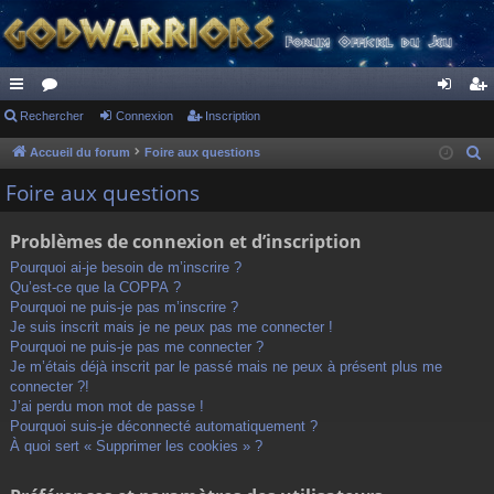
ac
Rechercher
or
Connexion
Inscription
on
ns
co
u
ne
cri
Accueil du forum
Foire aux questions
R
e
ur
m
xi
pti
Foire aux questions
c
ci
s
on
on
h
Problèmes de connexion et d’inscription
s
e
Pourquoi ai-je besoin de m’inscrire ?
r
Qu’est-ce que la COPPA ?
c
Pourquoi ne puis-je pas m’inscrire ?
h
Je suis inscrit mais je ne peux pas me connecter !
Pourquoi ne puis-je pas me connecter ?
e
Je m’étais déjà inscrit par le passé mais ne peux à présent plus me
r
connecter ?!
J’ai perdu mon mot de passe !
Pourquoi suis-je déconnecté automatiquement ?
À quoi sert « Supprimer les cookies » ?