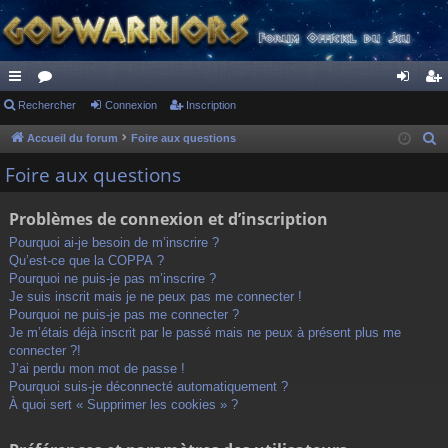
ac
Rechercher
or
Connexion
Inscription
on
ns
co
u
ne
cri
Accueil du forum
Foire aux questions
R
e
ur
m
xi
pti
Foire aux questions
c
ci
s
on
on
h
Problèmes de connexion et d’inscription
s
e
Pourquoi ai-je besoin de m’inscrire ?
r
Qu’est-ce que la COPPA ?
c
Pourquoi ne puis-je pas m’inscrire ?
h
Je suis inscrit mais je ne peux pas me connecter !
Pourquoi ne puis-je pas me connecter ?
e
Je m’étais déjà inscrit par le passé mais ne peux à présent plus me
r
connecter ?!
J’ai perdu mon mot de passe !
Pourquoi suis-je déconnecté automatiquement ?
À quoi sert « Supprimer les cookies » ?