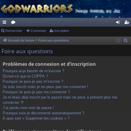
ac
Rechercher
or
Connexion
Inscription
on
ns
co
u
ne
cri
Accueil du forum
Foire aux questions
R
e
ur
m
xi
pti
Foire aux questions
c
ci
s
on
on
h
Problèmes de connexion et d’inscription
s
e
Pourquoi ai-je besoin de m’inscrire ?
r
Qu’est-ce que la COPPA ?
c
Pourquoi ne puis-je pas m’inscrire ?
h
Je suis inscrit mais je ne peux pas me connecter !
Pourquoi ne puis-je pas me connecter ?
e
Je m’étais déjà inscrit par le passé mais ne peux à présent plus me
r
connecter ?!
J’ai perdu mon mot de passe !
Pourquoi suis-je déconnecté automatiquement ?
À quoi sert « Supprimer les cookies » ?