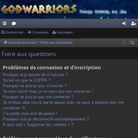
ac
Rechercher
or
Connexion
Inscription
on
ns
co
u
ne
cri
Accueil du forum
Foire aux questions
R
e
ur
m
xi
pti
Foire aux questions
c
ci
s
on
on
h
Problèmes de connexion et d’inscription
s
e
Pourquoi ai-je besoin de m’inscrire ?
r
Qu’est-ce que la COPPA ?
c
Pourquoi ne puis-je pas m’inscrire ?
h
Je suis inscrit mais je ne peux pas me connecter !
Pourquoi ne puis-je pas me connecter ?
e
Je m’étais déjà inscrit par le passé mais ne peux à présent plus me
r
connecter ?!
J’ai perdu mon mot de passe !
Pourquoi suis-je déconnecté automatiquement ?
À quoi sert « Supprimer les cookies » ?