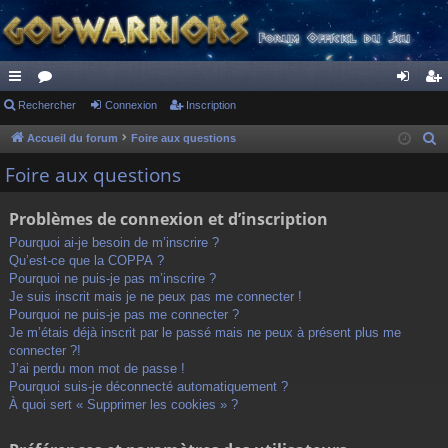
ac
Rechercher
or
Connexion
Inscription
on
ns
co
u
ne
cri
Accueil du forum
Foire aux questions
R
e
ur
m
xi
pti
Foire aux questions
c
ci
s
on
on
h
Problèmes de connexion et d’inscription
s
e
Pourquoi ai-je besoin de m’inscrire ?
r
Qu’est-ce que la COPPA ?
c
Pourquoi ne puis-je pas m’inscrire ?
h
Je suis inscrit mais je ne peux pas me connecter !
Pourquoi ne puis-je pas me connecter ?
e
Je m’étais déjà inscrit par le passé mais ne peux à présent plus me
r
connecter ?!
J’ai perdu mon mot de passe !
Pourquoi suis-je déconnecté automatiquement ?
À quoi sert « Supprimer les cookies » ?