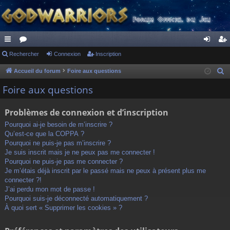
ac
Rechercher
or
Connexion
Inscription
on
ns
co
u
ne
cri
Accueil du forum
Foire aux questions
R
e
ur
m
xi
pti
Foire aux questions
c
ci
s
on
on
h
Problèmes de connexion et d’inscription
s
e
Pourquoi ai-je besoin de m’inscrire ?
r
Qu’est-ce que la COPPA ?
c
Pourquoi ne puis-je pas m’inscrire ?
h
Je suis inscrit mais je ne peux pas me connecter !
Pourquoi ne puis-je pas me connecter ?
e
Je m’étais déjà inscrit par le passé mais ne peux à présent plus me
r
connecter ?!
J’ai perdu mon mot de passe !
Pourquoi suis-je déconnecté automatiquement ?
À quoi sert « Supprimer les cookies » ?