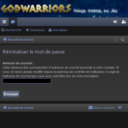
ac
Rechercher
or
Connexion
Inscription
on
ns
co
u
ne
cri
Accueil du forum
R
e
ur
m
xi
pti
Réinitialiser le mot de passe
c
ci
s
on
on
h
Adresse de courriel :
s
e
Cette adresse doit correspondre à l’adresse de courriel associée à votre compte. Si
r
vous ne l’avez jamais modifié depuis le panneau de contrôle de l’utilisateur, il s’agit de
l’adresse de courriel que vous avez spécifiée lors de votre inscription.
c
h
e
r
Accueil du forum
Nous contacter