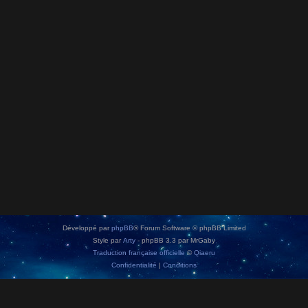
Développé par
phpBB
® Forum Software © phpBB Limited
Style par
Arty
- phpBB 3.3 par MrGaby
Traduction française officielle
©
Qiaeru
Confidentialité
|
Conditions