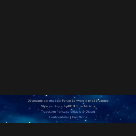
Développé par
phpBB
® Forum Software © phpBB Limited
Style par
Arty
- phpBB 3.3 par MrGaby
Traduction française officielle
©
Qiaeru
Confidentialité
|
Conditions