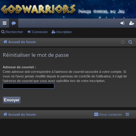
ac
Rechercher
or
Connexion
Inscription
on
ns
co
u
ne
cri
Accueil du forum
R
e
ur
m
xi
pti
Réinitialiser le mot de passe
c
ci
s
on
on
h
Adresse de courriel :
s
e
Cette adresse doit correspondre à l’adresse de courriel associée à votre compte. Si
r
vous ne l’avez jamais modifié depuis le panneau de contrôle de l’utilisateur, il s’agit de
l’adresse de courriel que vous avez spécifiée lors de votre inscription.
c
h
e
r
Accueil du forum
Nous contacter