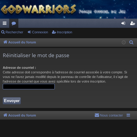
ac
Rechercher
or
Connexion
Inscription
on
ns
co
u
ne
cri
Accueil du forum
R
e
ur
m
xi
pti
Réinitialiser le mot de passe
c
ci
s
on
on
h
Adresse de courriel :
s
e
Cette adresse doit correspondre à l’adresse de courriel associée à votre compte. Si
r
vous ne l’avez jamais modifié depuis le panneau de contrôle de l’utilisateur, il s’agit de
l’adresse de courriel que vous avez spécifiée lors de votre inscription.
c
h
e
r
Accueil du forum
Nous contacter