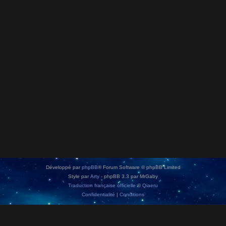
Développé par
phpBB
® Forum Software © phpBB Limited
Style par
Arty
- phpBB 3.3 par MrGaby
Traduction française officielle
©
Qiaeru
Confidentialité
|
Conditions