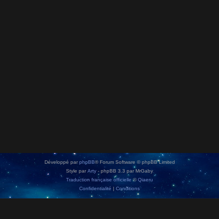
Développé par
phpBB
® Forum Software © phpBB Limited
Style par
Arty
- phpBB 3.3 par MrGaby
Traduction française officielle
©
Qiaeru
Confidentialité
|
Conditions