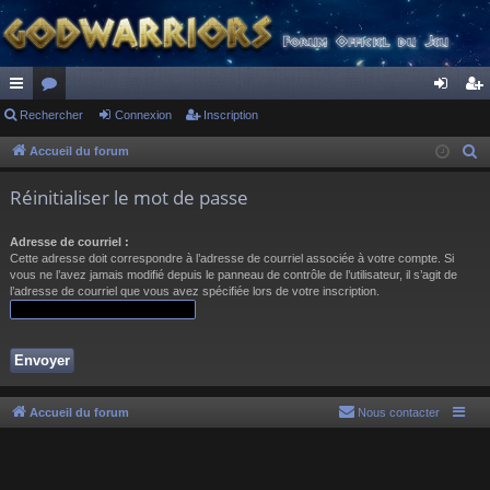
ac
Rechercher
or
Connexion
Inscription
on
ns
co
u
ne
cri
Accueil du forum
R
e
ur
m
xi
pti
Réinitialiser le mot de passe
c
ci
s
on
on
h
Adresse de courriel :
s
e
Cette adresse doit correspondre à l’adresse de courriel associée à votre compte. Si
r
vous ne l’avez jamais modifié depuis le panneau de contrôle de l’utilisateur, il s’agit de
l’adresse de courriel que vous avez spécifiée lors de votre inscription.
c
h
e
r
Accueil du forum
Nous contacter