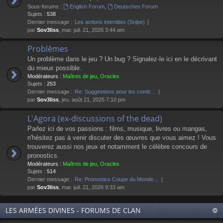
Sous-forums :
English Forum
,
Deutsches Forum
Sujets :
538
Dernier message :
Les actions interdites (Snipe)
par
Sov3liss
, mar. juil. 21, 2026 3:44 am
Problèmes
Un problème dans le jeu ? Un bug ? Signalez-le ici en le décrivant
du mieux possible.
Modérateurs :
Maîtres de jeu
,
Oracles
Sujets :
253
Dernier message :
Re: Suggestions pour les comb…
par
Sov3liss
, jeu. août 21, 2025 7:10 pm
L'Agora (ex-discussions of the dead)
Parlez ici de vos passions : films, musique, livres ou mangas,
n'hésitez pas à venir discuter des œuvres que vous aimez ! Vous
trouverez aussi nos jeux et notamment le célèbre concours de
pronostics.
Modérateurs :
Maîtres de jeu
,
Oracles
Sujets :
514
Dernier message :
Re: Pronostics Coupe du Monde…
par
Sov3liss
, mar. juil. 21, 2026 9:33 am
LES ARMÉES DIVINES - FORUMS DE CLAN