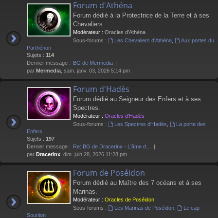
Forum d'Athéna
Forum dédié à la Protectrice de la Terre et à ses
Chevaliers.
Modérateur :
Oracles d'Athéna
Sous-forums :
Les Chevaliers d'Athéna
,
Aux portes du
Parthénon
Sujets :
114
Dernier message :
BG de Mermedia
par
Mermedia
, sam. janv. 03, 2026 5:14 pm
Forum d'Hadès
Forum dédié au Seigneur des Enfers et à ses
Spectres.
Modérateur :
Oracles d'Hadès
Sous-forums :
Les Spectres d'Hadès
,
La porte des
Enfers
Sujets :
197
Dernier message :
Re: BG de Dracerinx - L'âme d…
par
Dracerinx
, dim. juin 28, 2026 11:28 pm
Forum de Poséidon
Forum dédié au Maître des 7 océans et à ses
Marinas.
Modérateur :
Oracles de Poséidon
Sous-forums :
Les Marinas de Poséidon
,
Le cap
Sounion