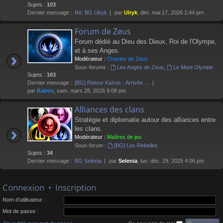
Sujets :
103
Dernier message :
Re: BG Ulryk
par
Ulryk
, dim. mai 17, 2026 1:44 pm
Forum de Zeus
Forum dédié au Dieu des Dieux, Roi de l'Olympe,
et à ses Anges.
Modérateur :
Oracles de Zeus
Sous-forums :
Les Anges de Zeus
,
Le Mont Olympe
Sujets :
163
Dernier message :
[BG] Retour Kaïros - Arrivée …
par
Kaïros
, sam. mars 28, 2026 9:08 pm
Alliances des clans
Stratégie et diplomatie autour des alliances entre
les clans.
Modérateur :
Maîtres de jeu
Sous-forum :
[BG] Les Rebelles
Sujets :
34
Dernier message :
BG Selenia
par
Selenia
, lun. déc. 29, 2025 4:06 pm
Connexion
•
Inscription
Nom d’utilisateur :
Mot de passe :