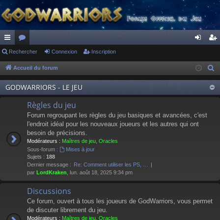
ac
Rechercher
or
Connexion
Inscription
on
ns
co
u
ne
cri
Accueil du forum
R
e
ur
m
xi
pti
GODWARRIORS - LE JEU
c
ci
s
on
on
h
Règles du jeu
s
e
Forum regroupant les règles du jeu basiques et avancées, c'est
r
l'endroit idéal pour les nouveaux joueurs et les autres qui ont
besoin de précisions.
c
Modérateurs :
Maîtres de jeu
,
Oracles
h
Sous-forum :
Mises à jour
e
Sujets :
188
Dernier message :
Re: Comment utiliser les PS, …
r
par
LordKraken
, lun. août 18, 2025 9:34 pm
Discussions
Ce forum, ouvert à tous les joueurs de GodWarriors, vous permet
de discuter librement du jeu.
Modérateurs :
Maîtres de jeu
,
Oracles