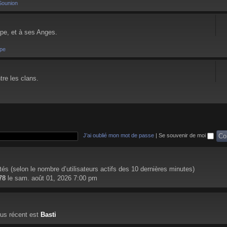
Sounion
pe, et à ses Anges.
pe
tre les clans.
J’ai oublié mon mot de passe
|
Se souvenir de moi
nvités (selon le nombre d’utilisateurs actifs des 10 dernières minutes)
78
le sam. août 01, 2026 7:00 pm
us récent est
Basti