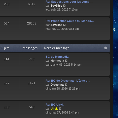
e
l
Re: Suggestions pour les comb…
253
6342
r
t
C
par
Sov3liss
n
e
o
jeu. août 21, 2025 7:10 pm
i
r
n
e
l
s
r
Re: Pronostics Coupe du Monde…
e
u
514
28163
m
C
par
Sov3liss
d
l
e
o
mar. juil. 21, 2026 9:33 am
e
t
s
n
r
e
s
s
n
r
a
u
i
l
g
l
e
e
Sujets
Messages
Dernier message
e
t
r
d
e
m
e
r
BG de Mermedia
e
r
114
710
l
C
par
Mermedia
s
n
e
o
sam. janv. 03, 2026 5:14 pm
s
i
d
n
a
e
e
s
g
r
r
u
e
m
n
l
e
Re: BG de Dracerinx - L'âme d…
197
1421
i
t
s
C
par
Dracerinx
e
e
s
o
dim. juin 28, 2026 11:28 pm
r
r
a
n
m
l
g
s
e
e
e
u
s
d
l
Re: BG Ulryk
103
548
s
e
t
C
par
Ulryk
a
r
e
o
dim. mai 17, 2026 1:44 pm
g
n
r
n