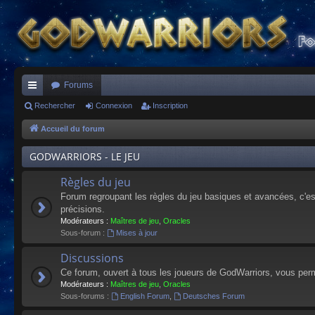
Forums
ac
Rechercher
Connexion
Inscription
co
Accueil du forum
ur
GODWARRIORS - LE JEU
ci
Règles du jeu
s
Forum regroupant les règles du jeu basiques et avancées, c'est 
précisions.
Modérateurs :
Maîtres de jeu
,
Oracles
Sous-forum :
Mises à jour
Discussions
Ce forum, ouvert à tous les joueurs de GodWarriors, vous perm
Modérateurs :
Maîtres de jeu
,
Oracles
Sous-forums :
English Forum
,
Deutsches Forum