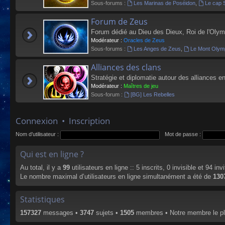
Sous-forums :
Les Marinas de Poséidon
,
Le cap 
Forum de Zeus
Forum dédié au Dieu des Dieux, Roi de l'Olym
Modérateur :
Oracles de Zeus
Sous-forums :
Les Anges de Zeus
,
Le Mont Olym
Alliances des clans
Stratégie et diplomatie autour des alliances en
Modérateur :
Maîtres de jeu
Sous-forum :
[BG] Les Rebelles
Connexion
•
Inscription
Nom d’utilisateur :
Mot de passe :
Qui est en ligne ?
Au total, il y a
99
utilisateurs en ligne :: 5 inscrits, 0 invisible et 94 i
Le nombre maximal d’utilisateurs en ligne simultanément a été de
130
Statistiques
157327
messages •
3747
sujets •
1505
membres • Notre membre le pl