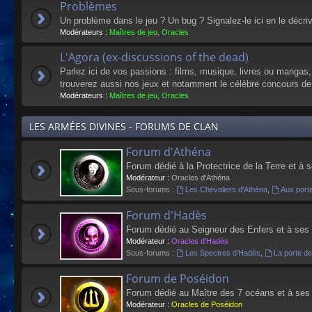
Problèmes
Un problème dans le jeu ? Un bug ? Signalez-le ici en le décri
Modérateurs :
Maîtres de jeu
,
Oracles
L'Agora (ex-discussions of the dead)
Parlez ici de vos passions : films, musique, livres ou mangas
trouverez aussi nos jeux et notamment le célèbre concours de
Modérateurs :
Maîtres de jeu
,
Oracles
LES ARMÉES DIVINES - FORUMS DE CLAN
Forum d'Athéna
Forum dédié à la Protectrice de la Terre et à 
Modérateur :
Oracles d'Athéna
Sous-forums :
Les Chevaliers d'Athéna
,
Aux port
Forum d'Hadès
Forum dédié au Seigneur des Enfers et à ses
Modérateur :
Oracles d'Hadès
Sous-forums :
Les Spectres d'Hadès
,
La porte d
Forum de Poséidon
Forum dédié au Maître des 7 océans et à ses
Modérateur :
Oracles de Poséidon