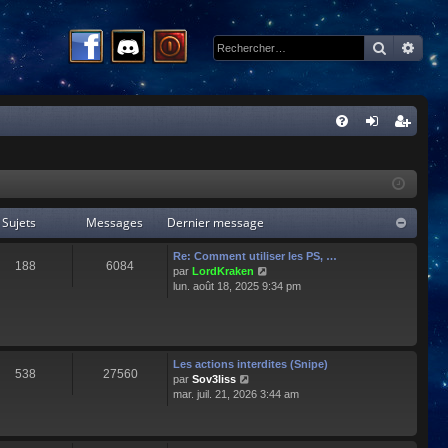
Recherc
Rech
R
FA
on
ns
Q
ne
cri
xi
pti
Sujets
Messages
Dernier message
on
on
Re: Comment utiliser les PS, …
188
6084
C
par
LordKraken
o
lun. août 18, 2025 9:34 pm
n
s
u
l
t
Les actions interdites (Snipe)
538
27560
e
C
par
Sov3liss
r
o
mar. juil. 21, 2026 3:44 am
l
n
e
s
d
u