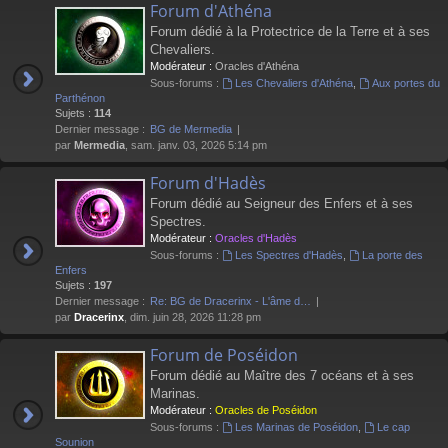
Forum d'Athéna
Forum dédié à la Protectrice de la Terre et à ses
Chevaliers.
Modérateur :
Oracles d'Athéna
Sous-forums :
Les Chevaliers d'Athéna
,
Aux portes du
Parthénon
Sujets :
114
Dernier message :
BG de Mermedia
par
Mermedia
, sam. janv. 03, 2026 5:14 pm
Forum d'Hadès
Forum dédié au Seigneur des Enfers et à ses
Spectres.
Modérateur :
Oracles d'Hadès
Sous-forums :
Les Spectres d'Hadès
,
La porte des
Enfers
Sujets :
197
Dernier message :
Re: BG de Dracerinx - L'âme d…
par
Dracerinx
, dim. juin 28, 2026 11:28 pm
Forum de Poséidon
Forum dédié au Maître des 7 océans et à ses
Marinas.
Modérateur :
Oracles de Poséidon
Sous-forums :
Les Marinas de Poséidon
,
Le cap
Sounion