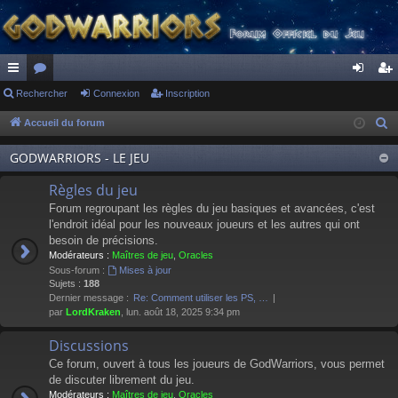
ac
Rechercher
or
Connexion
Inscription
on
ns
co
u
ne
cri
Accueil du forum
R
e
ur
m
xi
pti
GODWARRIORS - LE JEU
c
ci
s
on
on
h
Règles du jeu
s
e
Forum regroupant les règles du jeu basiques et avancées, c'est
r
l'endroit idéal pour les nouveaux joueurs et les autres qui ont
besoin de précisions.
c
Modérateurs :
Maîtres de jeu
,
Oracles
h
Sous-forum :
Mises à jour
e
Sujets :
188
Dernier message :
Re: Comment utiliser les PS, …
r
par
LordKraken
, lun. août 18, 2025 9:34 pm
Discussions
Ce forum, ouvert à tous les joueurs de GodWarriors, vous permet
de discuter librement du jeu.
Modérateurs :
Maîtres de jeu
,
Oracles