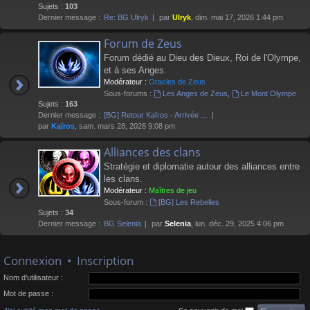
Sujets :
103
Dernier message :
Re: BG Ulryk
par
Ulryk
, dim. mai 17, 2026 1:44 pm
Forum de Zeus
Forum dédié au Dieu des Dieux, Roi de l'Olympe,
et à ses Anges.
Modérateur :
Oracles de Zeus
Sous-forums :
Les Anges de Zeus
,
Le Mont Olympe
Sujets :
163
Dernier message :
[BG] Retour Kaïros - Arrivée …
par
Kaïros
, sam. mars 28, 2026 9:08 pm
Alliances des clans
Stratégie et diplomatie autour des alliances entre
les clans.
Modérateur :
Maîtres de jeu
Sous-forum :
[BG] Les Rebelles
Sujets :
34
Dernier message :
BG Selenia
par
Selenia
, lun. déc. 29, 2025 4:06 pm
Connexion
•
Inscription
Nom d’utilisateur :
Mot de passe :