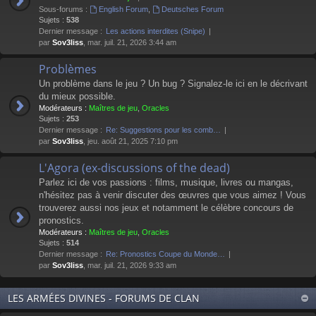
Sous-forums :
English Forum
,
Deutsches Forum
Sujets :
538
Dernier message :
Les actions interdites (Snipe)
par
Sov3liss
, mar. juil. 21, 2026 3:44 am
Problèmes
Un problème dans le jeu ? Un bug ? Signalez-le ici en le décrivant
du mieux possible.
Modérateurs :
Maîtres de jeu
,
Oracles
Sujets :
253
Dernier message :
Re: Suggestions pour les comb…
par
Sov3liss
, jeu. août 21, 2025 7:10 pm
L'Agora (ex-discussions of the dead)
Parlez ici de vos passions : films, musique, livres ou mangas,
n'hésitez pas à venir discuter des œuvres que vous aimez ! Vous
trouverez aussi nos jeux et notamment le célèbre concours de
pronostics.
Modérateurs :
Maîtres de jeu
,
Oracles
Sujets :
514
Dernier message :
Re: Pronostics Coupe du Monde…
par
Sov3liss
, mar. juil. 21, 2026 9:33 am
LES ARMÉES DIVINES - FORUMS DE CLAN