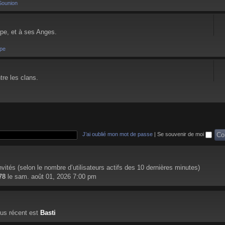
Sounion
pe, et à ses Anges.
pe
tre les clans.
J’ai oublié mon mot de passe
|
Se souvenir de moi
 invités (selon le nombre d’utilisateurs actifs des 10 dernières minutes)
78
le sam. août 01, 2026 7:00 pm
us récent est
Basti