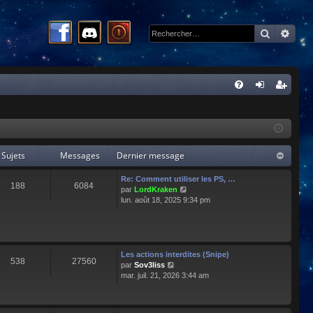
Recherc
Rech
R
FA
on
ns
Q
ne
cri
xi
pti
Sujets
Messages
Dernier message
on
on
Re: Comment utiliser les PS, …
188
6084
C
par
LordKraken
o
lun. août 18, 2025 9:34 pm
n
s
u
l
t
Les actions interdites (Snipe)
538
27560
e
C
par
Sov3liss
r
o
mar. juil. 21, 2026 3:44 am
l
n
e
s
d
u