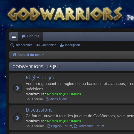
Forums
ac
Rechercher
Connexion
Inscription
co
Accueil du forum
ur
GODWARRIORS - LE JEU
ci
Règles du jeu
s
Forum regroupant les règles du jeu basiques et avancées, c'est 
précisions.
Modérateurs :
Maîtres de jeu
,
Oracles
Sous-forum :
Mises à jour
Discussions
Ce forum, ouvert à tous les joueurs de GodWarriors, vous perm
Modérateurs :
Maîtres de jeu
,
Oracles
Sous-forums :
English Forum
,
Deutsches Forum