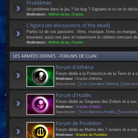
Problèmes
Un problème dans le jeu ? Un bug ? Signalez-le ici en le décri
Modérateurs :
Maîtres de jeu
,
Oracles
L'Agora (ex-discussions of the dead)
Parlez ici de vos passions : films, musique, livres ou mangas
trouverez aussi nos jeux et notamment le célèbre concours de
Modérateurs :
Maîtres de jeu
,
Oracles
LES ARMÉES DIVINES - FORUMS DE CLAN
Forum d'Athéna
Forum dédié à la Protectrice de la Terre et à 
Modérateur :
Oracles d'Athéna
Sous-forums :
Les Chevaliers d'Athéna
,
Aux port
Forum d'Hadès
Forum dédié au Seigneur des Enfers et à ses
Modérateur :
Oracles d'Hadès
Sous-forums :
Les Spectres d'Hadès
,
La porte d
Forum de Poséidon
Forum dédié au Maître des 7 océans et à ses
Modérateur :
Oracles de Poséidon