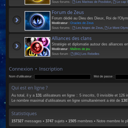
Sous-forums :
Les Marinas de Poséidon
,
Le cap 
Forum de Zeus
Forum dédié au Dieu des Dieux, Roi de l'Olym
Modérateur :
Oracles de Zeus
Sous-forums :
Les Anges de Zeus
,
Le Mont Olym
Alliances des clans
Stratégie et diplomatie autour des alliances en
Modérateur :
Maîtres de jeu
Sous-forum :
[BG] Les Rebelles
Connexion
•
Inscription
Nom d’utilisateur :
Mot de passe :
Qui est en ligne ?
Au total, il y a
131
utilisateurs en ligne :: 5 inscrits, 0 invisible et 126
Le nombre maximal d’utilisateurs en ligne simultanément a été de
130
Statistiques
157327
messages •
3747
sujets •
1505
membres • Notre membre le pl