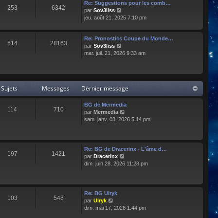
e
l
Re: Suggestions pour les comb…
253
6342
r
t
C
par
Sov3liss
n
e
o
jeu. août 21, 2025 7:10 pm
i
r
n
e
l
s
r
Re: Pronostics Coupe du Monde…
e
u
514
28163
m
C
par
Sov3liss
d
l
e
o
mar. juil. 21, 2026 9:33 am
e
t
s
n
r
e
s
s
n
r
a
u
i
l
g
l
e
e
Sujets
Messages
Dernier message
e
t
r
d
e
m
e
r
BG de Mermedia
e
r
114
710
l
C
par
Mermedia
s
n
e
o
sam. janv. 03, 2026 5:14 pm
s
i
d
n
a
e
e
s
g
r
r
u
e
m
n
l
e
Re: BG de Dracerinx - L'âme d…
197
1421
i
t
s
C
par
Dracerinx
e
e
s
o
dim. juin 28, 2026 11:28 pm
r
r
a
n
m
l
g
s
e
e
e
u
s
d
l
Re: BG Ulryk
103
548
s
e
t
C
par
Ulryk
a
r
e
o
dim. mai 17, 2026 1:44 pm
g
n
r
n