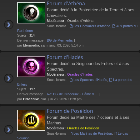
Forum d'Athéna
Forum dédié à la Protectrice de la Terre et à ses
Chevaliers.
Modérateur :
Oracles d'Athéna
Sous-forums :
Les Chevaliers d'Athéna
,
Aux portes du
Parthénon
Sujets :
114
Dernier message :
BG de Mermedia
par
Mermedia
, sam. janv. 03, 2026 5:14 pm
Forum d'Hadès
Forum dédié au Seigneur des Enfers et à ses
Spectres.
Modérateur :
Oracles d'Hadès
Sous-forums :
Les Spectres d'Hadès
,
La porte des
Enfers
Sujets :
197
Dernier message :
Re: BG de Dracerinx - L'âme d…
par
Dracerinx
, dim. juin 28, 2026 11:28 pm
Forum de Poséidon
Forum dédié au Maître des 7 océans et à ses
Marinas.
Modérateur :
Oracles de Poséidon
Sous-forums :
Les Marinas de Poséidon
,
Le cap
Sounion