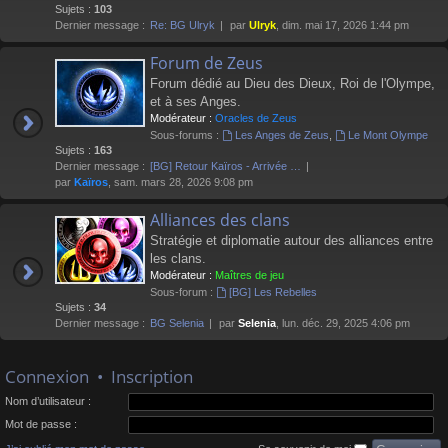
Sujets :
103
Dernier message :
Re: BG Ulryk
par
Ulryk
, dim. mai 17, 2026 1:44 pm
Forum de Zeus
Forum dédié au Dieu des Dieux, Roi de l'Olympe,
et à ses Anges.
Modérateur :
Oracles de Zeus
Sous-forums :
Les Anges de Zeus
,
Le Mont Olympe
Sujets :
163
Dernier message :
[BG] Retour Kaïros - Arrivée …
par
Kaïros
, sam. mars 28, 2026 9:08 pm
Alliances des clans
Stratégie et diplomatie autour des alliances entre
les clans.
Modérateur :
Maîtres de jeu
Sous-forum :
[BG] Les Rebelles
Sujets :
34
Dernier message :
BG Selenia
par
Selenia
, lun. déc. 29, 2025 4:06 pm
Connexion
•
Inscription
Nom d’utilisateur :
Mot de passe :