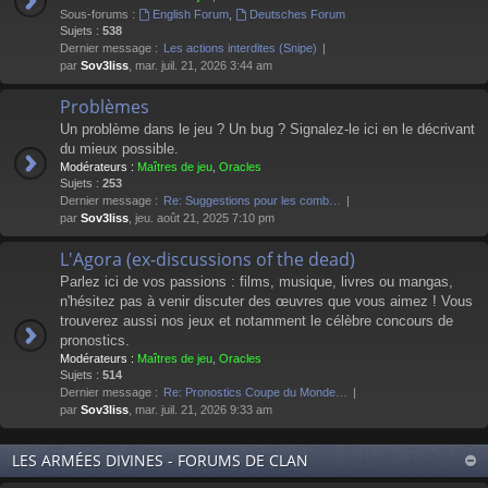
Sous-forums :
English Forum
,
Deutsches Forum
Sujets :
538
Dernier message :
Les actions interdites (Snipe)
par
Sov3liss
, mar. juil. 21, 2026 3:44 am
Problèmes
Un problème dans le jeu ? Un bug ? Signalez-le ici en le décrivant
du mieux possible.
Modérateurs :
Maîtres de jeu
,
Oracles
Sujets :
253
Dernier message :
Re: Suggestions pour les comb…
par
Sov3liss
, jeu. août 21, 2025 7:10 pm
L'Agora (ex-discussions of the dead)
Parlez ici de vos passions : films, musique, livres ou mangas,
n'hésitez pas à venir discuter des œuvres que vous aimez ! Vous
trouverez aussi nos jeux et notamment le célèbre concours de
pronostics.
Modérateurs :
Maîtres de jeu
,
Oracles
Sujets :
514
Dernier message :
Re: Pronostics Coupe du Monde…
par
Sov3liss
, mar. juil. 21, 2026 9:33 am
LES ARMÉES DIVINES - FORUMS DE CLAN