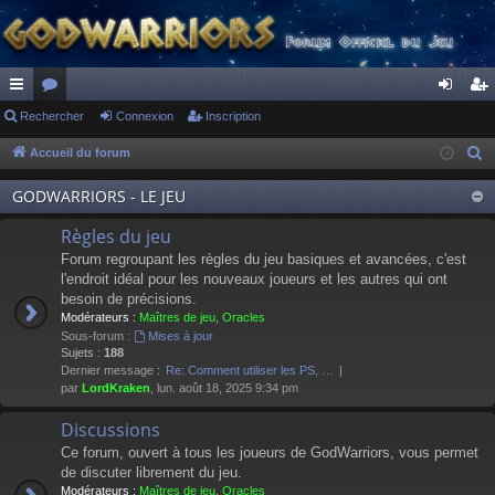
ac
Rechercher
or
Connexion
Inscription
on
ns
co
u
ne
cri
Accueil du forum
R
e
ur
m
xi
pti
GODWARRIORS - LE JEU
c
ci
s
on
on
h
Règles du jeu
s
e
Forum regroupant les règles du jeu basiques et avancées, c'est
r
l'endroit idéal pour les nouveaux joueurs et les autres qui ont
besoin de précisions.
c
Modérateurs :
Maîtres de jeu
,
Oracles
h
Sous-forum :
Mises à jour
e
Sujets :
188
Dernier message :
Re: Comment utiliser les PS, …
r
par
LordKraken
, lun. août 18, 2025 9:34 pm
Discussions
Ce forum, ouvert à tous les joueurs de GodWarriors, vous permet
de discuter librement du jeu.
Modérateurs :
Maîtres de jeu
,
Oracles