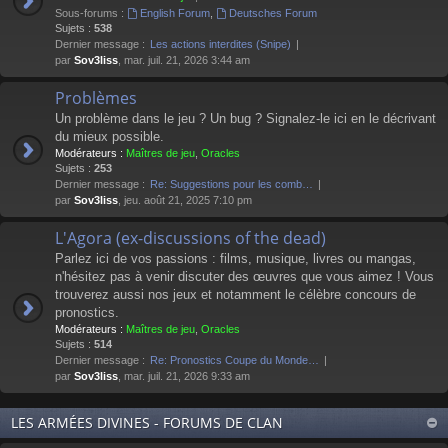
Sous-forums :
English Forum
,
Deutsches Forum
Sujets :
538
Dernier message :
Les actions interdites (Snipe)
par
Sov3liss
, mar. juil. 21, 2026 3:44 am
Problèmes
Un problème dans le jeu ? Un bug ? Signalez-le ici en le décrivant
du mieux possible.
Modérateurs :
Maîtres de jeu
,
Oracles
Sujets :
253
Dernier message :
Re: Suggestions pour les comb…
par
Sov3liss
, jeu. août 21, 2025 7:10 pm
L'Agora (ex-discussions of the dead)
Parlez ici de vos passions : films, musique, livres ou mangas,
n'hésitez pas à venir discuter des œuvres que vous aimez ! Vous
trouverez aussi nos jeux et notamment le célèbre concours de
pronostics.
Modérateurs :
Maîtres de jeu
,
Oracles
Sujets :
514
Dernier message :
Re: Pronostics Coupe du Monde…
par
Sov3liss
, mar. juil. 21, 2026 9:33 am
LES ARMÉES DIVINES - FORUMS DE CLAN