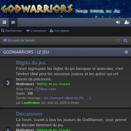
ac
Rechercher
or
Connexion
Inscription
on
ns
co
u
ne
cri
Accueil du forum
R
e
ur
m
xi
pti
GODWARRIORS - LE JEU
c
ci
s
on
on
h
Règles du jeu
s
e
Forum regroupant les règles du jeu basiques et avancées, c'est
r
l'endroit idéal pour les nouveaux joueurs et les autres qui ont
besoin de précisions.
c
Modérateurs :
Maîtres de jeu
,
Oracles
h
Sous-forum :
Mises à jour
e
Sujets :
188
Dernier message :
Re: Comment utiliser les PS, …
r
par
LordKraken
, lun. août 18, 2025 9:34 pm
Discussions
Ce forum, ouvert à tous les joueurs de GodWarriors, vous permet
de discuter librement du jeu.
Modérateurs :
Maîtres de jeu
,
Oracles