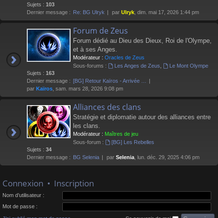
Sujets :
103
Dernier message :
Re: BG Ulryk
par
Ulryk
, dim. mai 17, 2026 1:44 pm
Forum de Zeus
Forum dédié au Dieu des Dieux, Roi de l'Olympe,
et à ses Anges.
Modérateur :
Oracles de Zeus
Sous-forums :
Les Anges de Zeus
,
Le Mont Olympe
Sujets :
163
Dernier message :
[BG] Retour Kaïros - Arrivée …
par
Kaïros
, sam. mars 28, 2026 9:08 pm
Alliances des clans
Stratégie et diplomatie autour des alliances entre
les clans.
Modérateur :
Maîtres de jeu
Sous-forum :
[BG] Les Rebelles
Sujets :
34
Dernier message :
BG Selenia
par
Selenia
, lun. déc. 29, 2025 4:06 pm
Connexion
•
Inscription
Nom d’utilisateur :
Mot de passe :