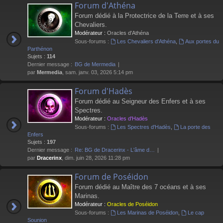
Forum d'Athéna
Forum dédié à la Protectrice de la Terre et à ses
Chevaliers.
Modérateur :
Oracles d'Athéna
Sous-forums :
Les Chevaliers d'Athéna
,
Aux portes du
Parthénon
Sujets :
114
Dernier message :
BG de Mermedia
par
Mermedia
, sam. janv. 03, 2026 5:14 pm
Forum d'Hadès
Forum dédié au Seigneur des Enfers et à ses
Spectres.
Modérateur :
Oracles d'Hadès
Sous-forums :
Les Spectres d'Hadès
,
La porte des
Enfers
Sujets :
197
Dernier message :
Re: BG de Dracerinx - L'âme d…
par
Dracerinx
, dim. juin 28, 2026 11:28 pm
Forum de Poséidon
Forum dédié au Maître des 7 océans et à ses
Marinas.
Modérateur :
Oracles de Poséidon
Sous-forums :
Les Marinas de Poséidon
,
Le cap
Sounion