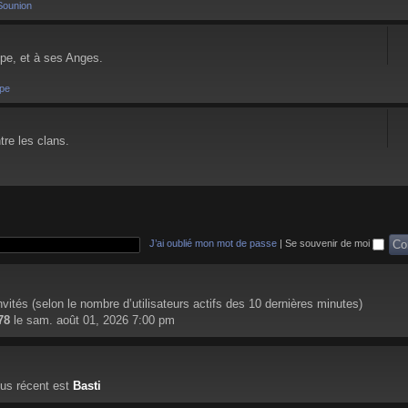
Sounion
pe, et à ses Anges.
pe
tre les clans.
J’ai oublié mon mot de passe
|
Se souvenir de moi
 invités (selon le nombre d’utilisateurs actifs des 10 dernières minutes)
78
le sam. août 01, 2026 7:00 pm
us récent est
Basti