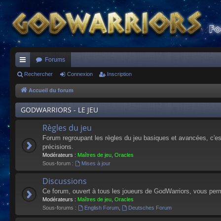
Forums
ac
Rechercher
Connexion
Inscription
co
Accueil du forum
ur
GODWARRIORS - LE JEU
ci
Règles du jeu
s
Forum regroupant les règles du jeu basiques et avancées, c'est 
précisions.
Modérateurs :
Maîtres de jeu
,
Oracles
Sous-forum :
Mises à jour
Discussions
Ce forum, ouvert à tous les joueurs de GodWarriors, vous perm
Modérateurs :
Maîtres de jeu
,
Oracles
Sous-forums :
English Forum
,
Deutsches Forum