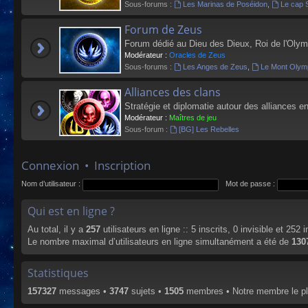
Sous-forums :
Les Marinas de Poséidon
,
Le cap 
Forum de Zeus
Forum dédié au Dieu des Dieux, Roi de l'Olym
Modérateur :
Oracles de Zeus
Sous-forums :
Les Anges de Zeus
,
Le Mont Olym
Alliances des clans
Stratégie et diplomatie autour des alliances en
Modérateur :
Maîtres de jeu
Sous-forum :
[BG] Les Rebelles
Connexion
•
Inscription
Nom d’utilisateur :
Mot de passe :
Qui est en ligne ?
Au total, il y a
257
utilisateurs en ligne :: 5 inscrits, 0 invisible et 252
Le nombre maximal d’utilisateurs en ligne simultanément a été de
130
Statistiques
157327
messages •
3747
sujets •
1505
membres • Notre membre le pl