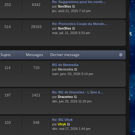
e
l
Re: Suggestions pour les comb…
253
6342
r
t
C
par
Sov3liss
n
e
o
jeu. août 21, 2025 7:10 pm
i
r
n
e
l
s
r
Re: Pronostics Coupe du Monde…
e
u
514
28163
m
C
par
Sov3liss
d
l
e
o
mar. juil. 21, 2026 9:33 am
e
t
s
n
r
e
s
s
n
r
a
u
i
l
g
l
e
e
Sujets
Messages
Dernier message
e
t
r
d
e
m
e
r
BG de Mermedia
e
r
114
710
l
C
par
Mermedia
s
n
e
o
sam. janv. 03, 2026 5:14 pm
s
i
d
n
a
e
e
s
g
r
r
u
e
m
n
l
e
Re: BG de Dracerinx - L'âme d…
197
1421
i
t
s
C
par
Dracerinx
e
e
s
o
dim. juin 28, 2026 11:28 pm
r
r
a
n
m
l
g
s
e
e
e
u
s
d
l
Re: BG Ulryk
103
548
s
e
t
C
par
Ulryk
a
r
e
o
dim. mai 17, 2026 1:44 pm
g
n
r
n