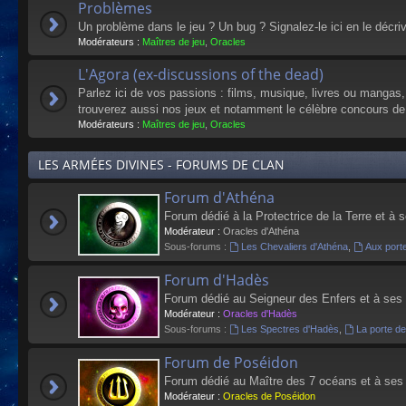
Problèmes
Un problème dans le jeu ? Un bug ? Signalez-le ici en le décri
Modérateurs :
Maîtres de jeu
,
Oracles
L'Agora (ex-discussions of the dead)
Parlez ici de vos passions : films, musique, livres ou mangas
trouverez aussi nos jeux et notamment le célèbre concours de
Modérateurs :
Maîtres de jeu
,
Oracles
LES ARMÉES DIVINES - FORUMS DE CLAN
Forum d'Athéna
Forum dédié à la Protectrice de la Terre et à 
Modérateur :
Oracles d'Athéna
Sous-forums :
Les Chevaliers d'Athéna
,
Aux port
Forum d'Hadès
Forum dédié au Seigneur des Enfers et à ses
Modérateur :
Oracles d'Hadès
Sous-forums :
Les Spectres d'Hadès
,
La porte d
Forum de Poséidon
Forum dédié au Maître des 7 océans et à ses
Modérateur :
Oracles de Poséidon