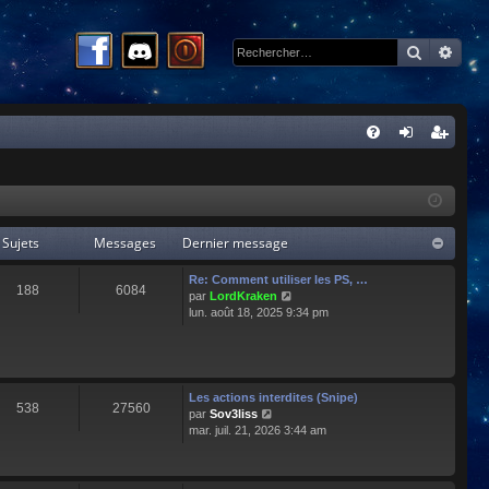
Recherc
Rech
R
FA
on
ns
Q
ne
cri
xi
pti
Sujets
Messages
Dernier message
on
on
Re: Comment utiliser les PS, …
188
6084
C
par
LordKraken
o
lun. août 18, 2025 9:34 pm
n
s
u
l
t
Les actions interdites (Snipe)
538
27560
e
C
par
Sov3liss
r
o
mar. juil. 21, 2026 3:44 am
l
n
e
s
d
u