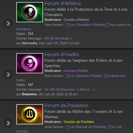
Forum d'Athéna
Forum dédié à la Protectrice de la Terre et à ses
Chevaliers.
Modérateur :
Oracles d'Athéna
Sous-forums :
Les Chevaliers d'Athéna
,
Aux portes du
Parthénon
Sujets :
114
Dernier message :
BG de Mermedia
par
Mermedia
, sam. janv. 03, 2026 5:14 pm
Forum d'Hadès
Forum dédié au Seigneur des Enfers et à ses
Spectres.
Modérateur :
Oracles d'Hadès
Sous-forums :
Les Spectres d'Hadès
,
La porte des
Enfers
Sujets :
197
Dernier message :
Re: BG de Dracerinx - L'âme d…
par
Dracerinx
, dim. juin 28, 2026 11:28 pm
Forum de Poséidon
Forum dédié au Maître des 7 océans et à ses
Marinas.
Modérateur :
Oracles de Poséidon
Sous-forums :
Les Marinas de Poséidon
,
Le cap
Sounion