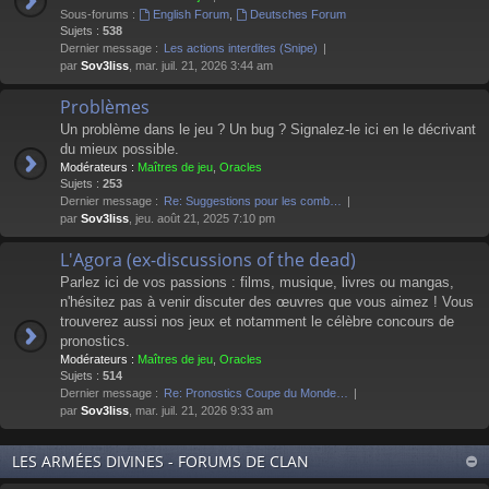
Sous-forums :
English Forum
,
Deutsches Forum
Sujets :
538
Dernier message :
Les actions interdites (Snipe)
par
Sov3liss
, mar. juil. 21, 2026 3:44 am
Problèmes
Un problème dans le jeu ? Un bug ? Signalez-le ici en le décrivant
du mieux possible.
Modérateurs :
Maîtres de jeu
,
Oracles
Sujets :
253
Dernier message :
Re: Suggestions pour les comb…
par
Sov3liss
, jeu. août 21, 2025 7:10 pm
L'Agora (ex-discussions of the dead)
Parlez ici de vos passions : films, musique, livres ou mangas,
n'hésitez pas à venir discuter des œuvres que vous aimez ! Vous
trouverez aussi nos jeux et notamment le célèbre concours de
pronostics.
Modérateurs :
Maîtres de jeu
,
Oracles
Sujets :
514
Dernier message :
Re: Pronostics Coupe du Monde…
par
Sov3liss
, mar. juil. 21, 2026 9:33 am
LES ARMÉES DIVINES - FORUMS DE CLAN