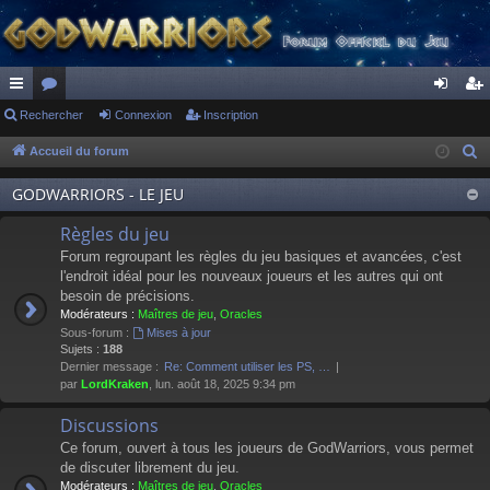
ac
Rechercher
or
Connexion
Inscription
on
ns
co
u
ne
cri
Accueil du forum
R
e
ur
m
xi
pti
GODWARRIORS - LE JEU
c
ci
s
on
on
h
Règles du jeu
s
e
Forum regroupant les règles du jeu basiques et avancées, c'est
r
l'endroit idéal pour les nouveaux joueurs et les autres qui ont
besoin de précisions.
c
Modérateurs :
Maîtres de jeu
,
Oracles
h
Sous-forum :
Mises à jour
e
Sujets :
188
Dernier message :
Re: Comment utiliser les PS, …
r
par
LordKraken
, lun. août 18, 2025 9:34 pm
Discussions
Ce forum, ouvert à tous les joueurs de GodWarriors, vous permet
de discuter librement du jeu.
Modérateurs :
Maîtres de jeu
,
Oracles