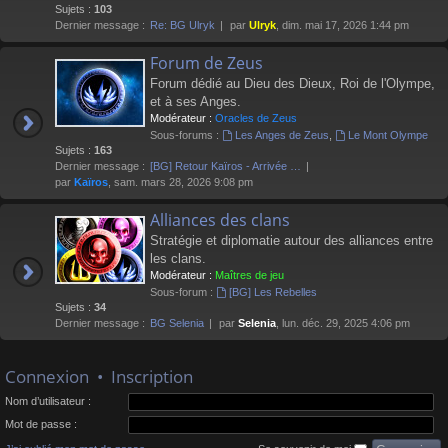
Sujets :
103
Dernier message :
Re: BG Ulryk
par
Ulryk
, dim. mai 17, 2026 1:44 pm
Forum de Zeus
Forum dédié au Dieu des Dieux, Roi de l'Olympe,
et à ses Anges.
Modérateur :
Oracles de Zeus
Sous-forums :
Les Anges de Zeus
,
Le Mont Olympe
Sujets :
163
Dernier message :
[BG] Retour Kaïros - Arrivée …
par
Kaïros
, sam. mars 28, 2026 9:08 pm
Alliances des clans
Stratégie et diplomatie autour des alliances entre
les clans.
Modérateur :
Maîtres de jeu
Sous-forum :
[BG] Les Rebelles
Sujets :
34
Dernier message :
BG Selenia
par
Selenia
, lun. déc. 29, 2025 4:06 pm
Connexion
•
Inscription
Nom d’utilisateur :
Mot de passe :