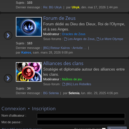
Sujets :
103
Dernier message :
Re: BG Ulryk
par
Ulryk
, dim. mai 17, 2026 1:44 pm
Forum de Zeus
Forum dédié au Dieu des Dieux, Roi de l'Olympe,
et à ses Anges.
Modérateur :
Oracles de Zeus
Sous-forums :
Les Anges de Zeus
,
Le Mont Olympe
Sujets :
163
Dernier message :
[BG] Retour Kaïros - Arrivée …
par
Kaïros
, sam. mars 28, 2026 9:08 pm
Alliances des clans
Stratégie et diplomatie autour des alliances entre
les clans.
Modérateur :
Maîtres de jeu
Sous-forum :
[BG] Les Rebelles
Sujets :
34
Dernier message :
BG Selenia
par
Selenia
, lun. déc. 29, 2025 4:06 pm
Connexion
•
Inscription
Nom d’utilisateur :
Mot de passe :