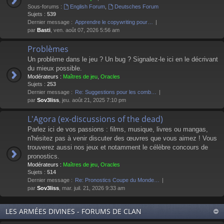
Sous-forums :
English Forum
,
Deutsches Forum
Sujets :
539
Dernier message :
Apprendre le copywriting pour…
par
Basti
, ven. août 07, 2026 5:56 am
Problèmes
Un problème dans le jeu ? Un bug ? Signalez-le ici en le décrivant
du mieux possible.
Modérateurs :
Maîtres de jeu
,
Oracles
Sujets :
253
Dernier message :
Re: Suggestions pour les comb…
par
Sov3liss
, jeu. août 21, 2025 7:10 pm
L'Agora (ex-discussions of the dead)
Parlez ici de vos passions : films, musique, livres ou mangas,
n'hésitez pas à venir discuter des œuvres que vous aimez ! Vous
trouverez aussi nos jeux et notamment le célèbre concours de
pronostics.
Modérateurs :
Maîtres de jeu
,
Oracles
Sujets :
514
Dernier message :
Re: Pronostics Coupe du Monde…
par
Sov3liss
, mar. juil. 21, 2026 9:33 am
LES ARMÉES DIVINES - FORUMS DE CLAN