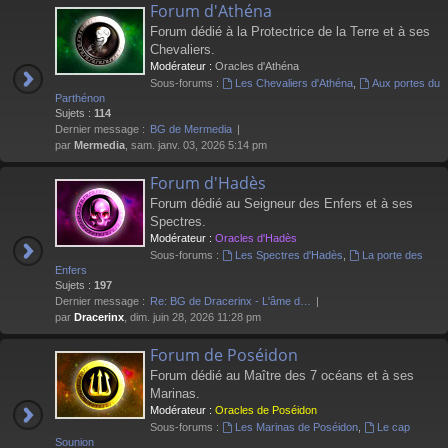
Forum d'Athéna
Forum dédié à la Protectrice de la Terre et à ses
Chevaliers.
Modérateur :
Oracles d'Athéna
Sous-forums :
Les Chevaliers d'Athéna
,
Aux portes du
Parthénon
Sujets :
114
Dernier message :
BG de Mermedia
par
Mermedia
, sam. janv. 03, 2026 5:14 pm
Forum d'Hadès
Forum dédié au Seigneur des Enfers et à ses
Spectres.
Modérateur :
Oracles d'Hadès
Sous-forums :
Les Spectres d'Hadès
,
La porte des
Enfers
Sujets :
197
Dernier message :
Re: BG de Dracerinx - L'âme d…
par
Dracerinx
, dim. juin 28, 2026 11:28 pm
Forum de Poséidon
Forum dédié au Maître des 7 océans et à ses
Marinas.
Modérateur :
Oracles de Poséidon
Sous-forums :
Les Marinas de Poséidon
,
Le cap
Sounion