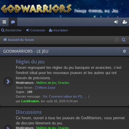
ac
Rechercher
or
Connexion
Inscription
on
ns
co
u
ne
cri
Accueil du forum
R
e
ur
m
xi
pti
GODWARRIORS - LE JEU
c
ci
s
on
on
h
Règles du jeu
s
e
Forum regroupant les règles du jeu basiques et avancées, c'est
r
l'endroit idéal pour les nouveaux joueurs et les autres qui ont
besoin de précisions.
c
Modérateurs :
Maîtres de jeu
,
Oracles
h
Sous-forum :
Mises à jour
e
Sujets :
188
Dernier message :
Re: Comment utiliser les PS, …
r
par
LordKraken
, lun. août 18, 2025 9:34 pm
Discussions
Ce forum, ouvert à tous les joueurs de GodWarriors, vous permet
de discuter librement du jeu.
Modérateurs :
Maîtres de jeu
,
Oracles