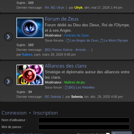
Sujets :
103
Dernier message :
Re: BG Ulryk
par
Ulryk
, dim. mai 17, 2026 1:44 pm
Forum de Zeus
Forum dédié au Dieu des Dieux, Roi de l'Olympe,
et à ses Anges.
Modérateur :
Oracles de Zeus
Sous-forums :
Les Anges de Zeus
,
Le Mont Olympe
Sujets :
163
Dernier message :
[BG] Retour Kaïros - Arrivée …
par
Kaïros
, sam. mars 28, 2026 9:08 pm
Alliances des clans
Stratégie et diplomatie autour des alliances entre
les clans.
Modérateur :
Maîtres de jeu
Sous-forum :
[BG] Les Rebelles
Sujets :
34
Dernier message :
BG Selenia
par
Selenia
, lun. déc. 29, 2025 4:06 pm
Connexion
•
Inscription
Nom d’utilisateur :
Mot de passe :