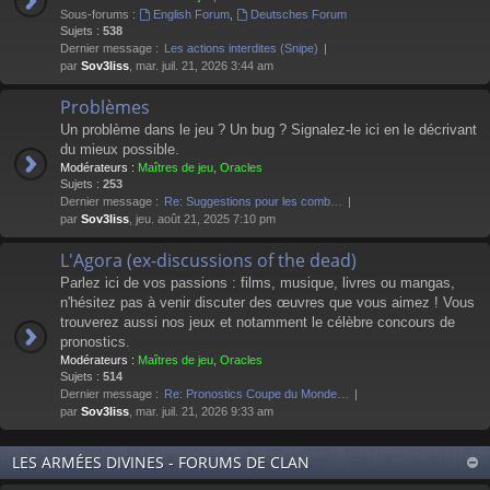
Sous-forums :
English Forum
,
Deutsches Forum
Sujets :
538
Dernier message :
Les actions interdites (Snipe)
par
Sov3liss
, mar. juil. 21, 2026 3:44 am
Problèmes
Un problème dans le jeu ? Un bug ? Signalez-le ici en le décrivant
du mieux possible.
Modérateurs :
Maîtres de jeu
,
Oracles
Sujets :
253
Dernier message :
Re: Suggestions pour les comb…
par
Sov3liss
, jeu. août 21, 2025 7:10 pm
L'Agora (ex-discussions of the dead)
Parlez ici de vos passions : films, musique, livres ou mangas,
n'hésitez pas à venir discuter des œuvres que vous aimez ! Vous
trouverez aussi nos jeux et notamment le célèbre concours de
pronostics.
Modérateurs :
Maîtres de jeu
,
Oracles
Sujets :
514
Dernier message :
Re: Pronostics Coupe du Monde…
par
Sov3liss
, mar. juil. 21, 2026 9:33 am
LES ARMÉES DIVINES - FORUMS DE CLAN