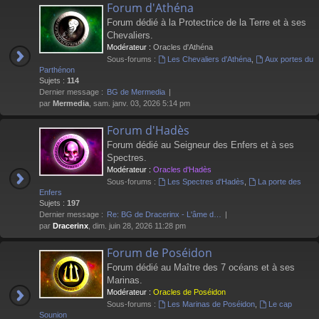
Forum d'Athéna
Forum dédié à la Protectrice de la Terre et à ses
Chevaliers.
Modérateur :
Oracles d'Athéna
Sous-forums :
Les Chevaliers d'Athéna
,
Aux portes du
Parthénon
Sujets :
114
Dernier message :
BG de Mermedia
par
Mermedia
, sam. janv. 03, 2026 5:14 pm
Forum d'Hadès
Forum dédié au Seigneur des Enfers et à ses
Spectres.
Modérateur :
Oracles d'Hadès
Sous-forums :
Les Spectres d'Hadès
,
La porte des
Enfers
Sujets :
197
Dernier message :
Re: BG de Dracerinx - L'âme d…
par
Dracerinx
, dim. juin 28, 2026 11:28 pm
Forum de Poséidon
Forum dédié au Maître des 7 océans et à ses
Marinas.
Modérateur :
Oracles de Poséidon
Sous-forums :
Les Marinas de Poséidon
,
Le cap
Sounion