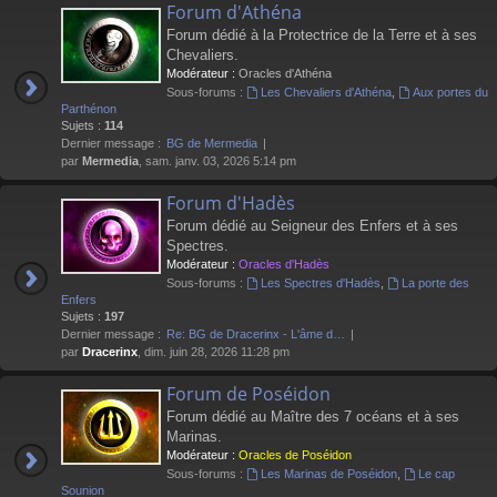
Forum d'Athéna
Forum dédié à la Protectrice de la Terre et à ses
Chevaliers.
Modérateur :
Oracles d'Athéna
Sous-forums :
Les Chevaliers d'Athéna
,
Aux portes du
Parthénon
Sujets :
114
Dernier message :
BG de Mermedia
par
Mermedia
, sam. janv. 03, 2026 5:14 pm
Forum d'Hadès
Forum dédié au Seigneur des Enfers et à ses
Spectres.
Modérateur :
Oracles d'Hadès
Sous-forums :
Les Spectres d'Hadès
,
La porte des
Enfers
Sujets :
197
Dernier message :
Re: BG de Dracerinx - L'âme d…
par
Dracerinx
, dim. juin 28, 2026 11:28 pm
Forum de Poséidon
Forum dédié au Maître des 7 océans et à ses
Marinas.
Modérateur :
Oracles de Poséidon
Sous-forums :
Les Marinas de Poséidon
,
Le cap
Sounion