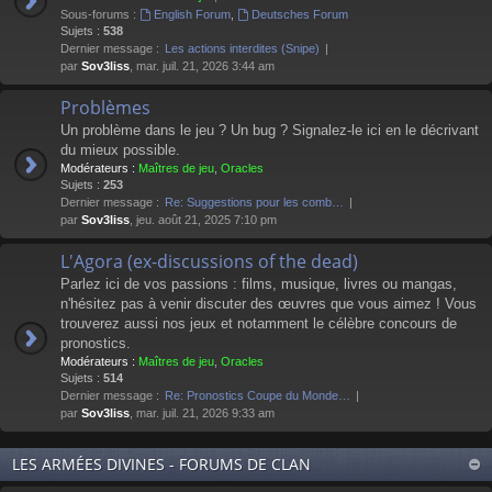
Sous-forums :
English Forum
,
Deutsches Forum
Sujets :
538
Dernier message :
Les actions interdites (Snipe)
par
Sov3liss
, mar. juil. 21, 2026 3:44 am
Problèmes
Un problème dans le jeu ? Un bug ? Signalez-le ici en le décrivant
du mieux possible.
Modérateurs :
Maîtres de jeu
,
Oracles
Sujets :
253
Dernier message :
Re: Suggestions pour les comb…
par
Sov3liss
, jeu. août 21, 2025 7:10 pm
L'Agora (ex-discussions of the dead)
Parlez ici de vos passions : films, musique, livres ou mangas,
n'hésitez pas à venir discuter des œuvres que vous aimez ! Vous
trouverez aussi nos jeux et notamment le célèbre concours de
pronostics.
Modérateurs :
Maîtres de jeu
,
Oracles
Sujets :
514
Dernier message :
Re: Pronostics Coupe du Monde…
par
Sov3liss
, mar. juil. 21, 2026 9:33 am
LES ARMÉES DIVINES - FORUMS DE CLAN