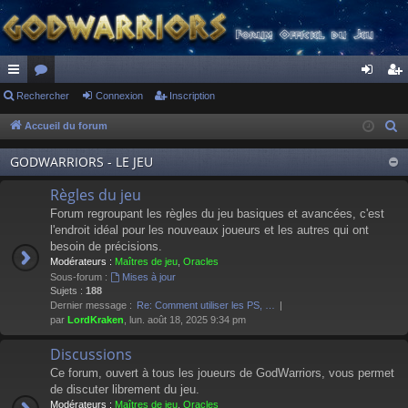
ac
Rechercher
or
Connexion
Inscription
on
ns
co
u
ne
cri
Accueil du forum
R
e
ur
m
xi
pti
GODWARRIORS - LE JEU
c
ci
s
on
on
h
Règles du jeu
s
e
Forum regroupant les règles du jeu basiques et avancées, c'est
r
l'endroit idéal pour les nouveaux joueurs et les autres qui ont
besoin de précisions.
c
Modérateurs :
Maîtres de jeu
,
Oracles
h
Sous-forum :
Mises à jour
e
Sujets :
188
Dernier message :
Re: Comment utiliser les PS, …
r
par
LordKraken
, lun. août 18, 2025 9:34 pm
Discussions
Ce forum, ouvert à tous les joueurs de GodWarriors, vous permet
de discuter librement du jeu.
Modérateurs :
Maîtres de jeu
,
Oracles