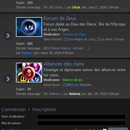
Sujets :
103
Dernier message :
Re: BG Ulryk
par
Ulryk
, dim. mai 17, 2026 1:44 pm
Forum de Zeus
Forum dédié au Dieu des Dieux, Roi de l'Olympe,
et à ses Anges.
Modérateur :
Oracles de Zeus
Sous-forums :
Les Anges de Zeus
,
Le Mont Olympe
Sujets :
163
Dernier message :
[BG] Retour Kaïros - Arrivée …
par
Kaïros
, sam. mars 28, 2026 9:08 pm
Alliances des clans
Stratégie et diplomatie autour des alliances entre
les clans.
Modérateur :
Maîtres de jeu
Sous-forum :
[BG] Les Rebelles
Sujets :
34
Dernier message :
BG Selenia
par
Selenia
, lun. déc. 29, 2025 4:06 pm
Connexion
•
Inscription
Nom d’utilisateur :
Mot de passe :