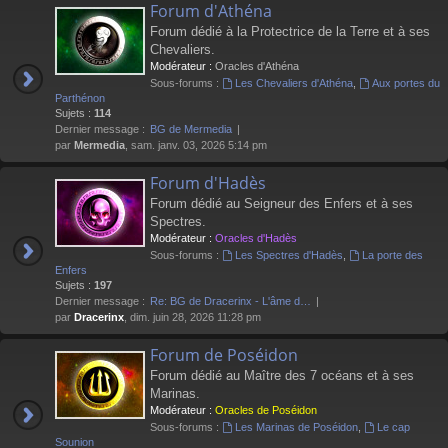
Forum d'Athéna
Forum dédié à la Protectrice de la Terre et à ses
Chevaliers.
Modérateur :
Oracles d'Athéna
Sous-forums :
Les Chevaliers d'Athéna
,
Aux portes du
Parthénon
Sujets :
114
Dernier message :
BG de Mermedia
par
Mermedia
, sam. janv. 03, 2026 5:14 pm
Forum d'Hadès
Forum dédié au Seigneur des Enfers et à ses
Spectres.
Modérateur :
Oracles d'Hadès
Sous-forums :
Les Spectres d'Hadès
,
La porte des
Enfers
Sujets :
197
Dernier message :
Re: BG de Dracerinx - L'âme d…
par
Dracerinx
, dim. juin 28, 2026 11:28 pm
Forum de Poséidon
Forum dédié au Maître des 7 océans et à ses
Marinas.
Modérateur :
Oracles de Poséidon
Sous-forums :
Les Marinas de Poséidon
,
Le cap
Sounion