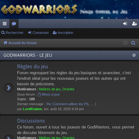
ac
Rechercher
or
Connexion
Inscription
on
ns
co
u
ne
cri
Accueil du forum
R
e
ur
m
xi
pti
GODWARRIORS - LE JEU
c
ci
s
on
on
h
Règles du jeu
s
e
Forum regroupant les règles du jeu basiques et avancées, c'est
r
l'endroit idéal pour les nouveaux joueurs et les autres qui ont
besoin de précisions.
c
Modérateurs :
Maîtres de jeu
,
Oracles
h
Sous-forum :
Mises à jour
e
Sujets :
188
Dernier message :
Re: Comment utiliser les PS, …
r
par
LordKraken
, lun. août 18, 2025 9:34 pm
Discussions
Ce forum, ouvert à tous les joueurs de GodWarriors, vous permet
de discuter librement du jeu.
Modérateurs :
Maîtres de jeu
,
Oracles