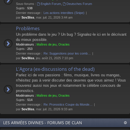
Sous-forums :
English Forum
,
Deutsches Forum
Sujets :
538
Dernier message :
Les actions interdites (Snipe)
par
Sov3liss
, mar. juil. 21, 2026 3:44 am
Problèmes
Un problème dans le jeu ? Un bug ? Signalez-le ici en le décrivant
du mieux possible.
Modérateurs :
Maîtres de jeu
,
Oracles
Sujets :
253
Dernier message :
Re: Suggestions pour les comb…
par
Sov3liss
, jeu. août 21, 2025 7:10 pm
L'Agora (ex-discussions of the dead)
Parlez ici de vos passions : films, musique, livres ou mangas,
n'hésitez pas à venir discuter des œuvres que vous aimez ! Vous
trouverez aussi nos jeux et notamment le célèbre concours de
pronostics.
Modérateurs :
Maîtres de jeu
,
Oracles
Sujets :
514
Dernier message :
Re: Pronostics Coupe du Monde…
par
Sov3liss
, mar. juil. 21, 2026 9:33 am
LES ARMÉES DIVINES - FORUMS DE CLAN