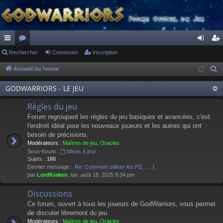
ac
Rechercher
or
Connexion
Inscription
on
ns
co
u
ne
cri
Accueil du forum
R
e
ur
m
xi
pti
GODWARRIORS - LE JEU
c
ci
s
on
on
h
Règles du jeu
s
e
Forum regroupant les règles du jeu basiques et avancées, c'est
r
l'endroit idéal pour les nouveaux joueurs et les autres qui ont
besoin de précisions.
c
Modérateurs :
Maîtres de jeu
,
Oracles
h
Sous-forum :
Mises à jour
e
Sujets :
188
Dernier message :
Re: Comment utiliser les PS, …
r
par
LordKraken
, lun. août 18, 2025 9:34 pm
Discussions
Ce forum, ouvert à tous les joueurs de GodWarriors, vous permet
de discuter librement du jeu.
Modérateurs :
Maîtres de jeu
,
Oracles