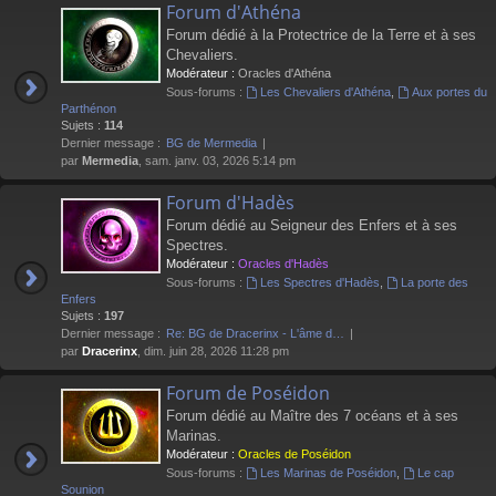
Forum d'Athéna
Forum dédié à la Protectrice de la Terre et à ses
Chevaliers.
Modérateur :
Oracles d'Athéna
Sous-forums :
Les Chevaliers d'Athéna
,
Aux portes du
Parthénon
Sujets :
114
Dernier message :
BG de Mermedia
par
Mermedia
, sam. janv. 03, 2026 5:14 pm
Forum d'Hadès
Forum dédié au Seigneur des Enfers et à ses
Spectres.
Modérateur :
Oracles d'Hadès
Sous-forums :
Les Spectres d'Hadès
,
La porte des
Enfers
Sujets :
197
Dernier message :
Re: BG de Dracerinx - L'âme d…
par
Dracerinx
, dim. juin 28, 2026 11:28 pm
Forum de Poséidon
Forum dédié au Maître des 7 océans et à ses
Marinas.
Modérateur :
Oracles de Poséidon
Sous-forums :
Les Marinas de Poséidon
,
Le cap
Sounion