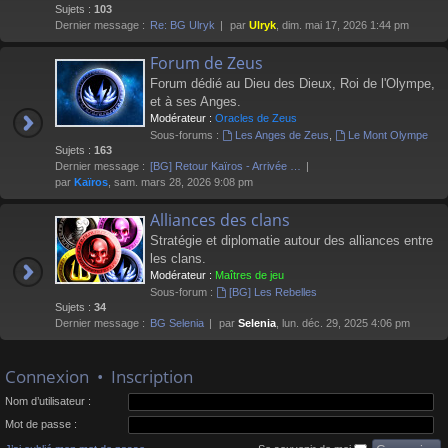
Sujets :
103
Dernier message :
Re: BG Ulryk
par
Ulryk
, dim. mai 17, 2026 1:44 pm
Forum de Zeus
Forum dédié au Dieu des Dieux, Roi de l'Olympe,
et à ses Anges.
Modérateur :
Oracles de Zeus
Sous-forums :
Les Anges de Zeus
,
Le Mont Olympe
Sujets :
163
Dernier message :
[BG] Retour Kaïros - Arrivée …
par
Kaïros
, sam. mars 28, 2026 9:08 pm
Alliances des clans
Stratégie et diplomatie autour des alliances entre
les clans.
Modérateur :
Maîtres de jeu
Sous-forum :
[BG] Les Rebelles
Sujets :
34
Dernier message :
BG Selenia
par
Selenia
, lun. déc. 29, 2025 4:06 pm
Connexion
•
Inscription
Nom d’utilisateur :
Mot de passe :