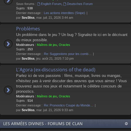
Sous-forums :
English Forum
,
Deutsches Forum
Sujets :
538
Dernier message :
Les actions interdites (Snipe)
par
Sov3liss
, mar. juil. 21, 2026 3:44 am
Problèmes
Un problème dans le jeu ? Un bug ? Signalez-le ici en le décrivant
du mieux possible.
Modérateurs :
Maîtres de jeu
,
Oracles
Sujets :
253
Dernier message :
Re: Suggestions pour les comb…
par
Sov3liss
, jeu. août 21, 2025 7:10 pm
L'Agora (ex-discussions of the dead)
Parlez ici de vos passions : films, musique, livres ou mangas,
n'hésitez pas à venir discuter des œuvres que vous aimez ! Vous
trouverez aussi nos jeux et notamment le célèbre concours de
pronostics.
Modérateurs :
Maîtres de jeu
,
Oracles
Sujets :
514
Dernier message :
Re: Pronostics Coupe du Monde…
par
Sov3liss
, mar. juil. 21, 2026 9:33 am
LES ARMÉES DIVINES - FORUMS DE CLAN