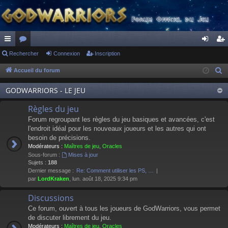
ac
Rechercher
or
Connexion
Inscription
on
ns
co
u
ne
cri
Accueil du forum
R
e
ur
m
xi
pti
GODWARRIORS - LE JEU
c
ci
s
on
on
h
Règles du jeu
s
e
Forum regroupant les règles du jeu basiques et avancées, c'est
r
l'endroit idéal pour les nouveaux joueurs et les autres qui ont
besoin de précisions.
c
Modérateurs :
Maîtres de jeu
,
Oracles
h
Sous-forum :
Mises à jour
e
Sujets :
188
Dernier message :
Re: Comment utiliser les PS, …
r
par
LordKraken
, lun. août 18, 2025 9:34 pm
Discussions
Ce forum, ouvert à tous les joueurs de GodWarriors, vous permet
de discuter librement du jeu.
Modérateurs :
Maîtres de jeu
,
Oracles