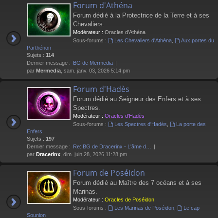
Forum d'Athéna
Forum dédié à la Protectrice de la Terre et à ses
Chevaliers.
Modérateur :
Oracles d'Athéna
Sous-forums :
Les Chevaliers d'Athéna
,
Aux portes du
Parthénon
Sujets :
114
Dernier message :
BG de Mermedia
par
Mermedia
, sam. janv. 03, 2026 5:14 pm
Forum d'Hadès
Forum dédié au Seigneur des Enfers et à ses
Spectres.
Modérateur :
Oracles d'Hadès
Sous-forums :
Les Spectres d'Hadès
,
La porte des
Enfers
Sujets :
197
Dernier message :
Re: BG de Dracerinx - L'âme d…
par
Dracerinx
, dim. juin 28, 2026 11:28 pm
Forum de Poséidon
Forum dédié au Maître des 7 océans et à ses
Marinas.
Modérateur :
Oracles de Poséidon
Sous-forums :
Les Marinas de Poséidon
,
Le cap
Sounion