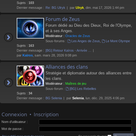
Sujets :
103
Dernier message :
Re: BG Ulryk
par
Ulryk
, dim. mai 17, 2026 1:44 pm
Forum de Zeus
Forum dédié au Dieu des Dieux, Roi de l'Olympe,
et à ses Anges.
Modérateur :
Oracles de Zeus
Sous-forums :
Les Anges de Zeus
,
Le Mont Olympe
Sujets :
163
Dernier message :
[BG] Retour Kaïros - Arrivée …
par
Kaïros
, sam. mars 28, 2026 9:08 pm
Alliances des clans
Stratégie et diplomatie autour des alliances entre
les clans.
Modérateur :
Maîtres de jeu
Sous-forum :
[BG] Les Rebelles
Sujets :
34
Dernier message :
BG Selenia
par
Selenia
, lun. déc. 29, 2025 4:06 pm
Connexion
•
Inscription
Nom d’utilisateur :
Mot de passe :