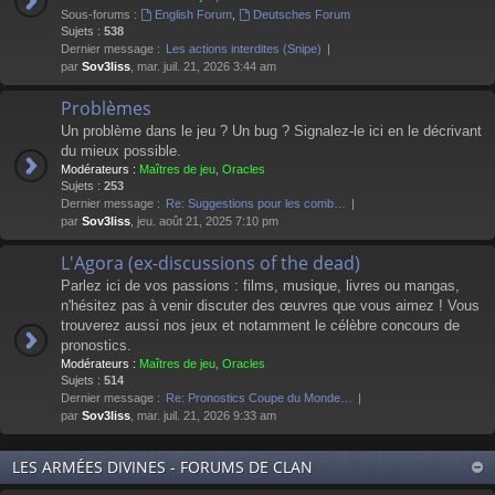
Sous-forums :
English Forum
,
Deutsches Forum
Sujets :
538
Dernier message :
Les actions interdites (Snipe)
par
Sov3liss
, mar. juil. 21, 2026 3:44 am
Problèmes
Un problème dans le jeu ? Un bug ? Signalez-le ici en le décrivant
du mieux possible.
Modérateurs :
Maîtres de jeu
,
Oracles
Sujets :
253
Dernier message :
Re: Suggestions pour les comb…
par
Sov3liss
, jeu. août 21, 2025 7:10 pm
L'Agora (ex-discussions of the dead)
Parlez ici de vos passions : films, musique, livres ou mangas,
n'hésitez pas à venir discuter des œuvres que vous aimez ! Vous
trouverez aussi nos jeux et notamment le célèbre concours de
pronostics.
Modérateurs :
Maîtres de jeu
,
Oracles
Sujets :
514
Dernier message :
Re: Pronostics Coupe du Monde…
par
Sov3liss
, mar. juil. 21, 2026 9:33 am
LES ARMÉES DIVINES - FORUMS DE CLAN