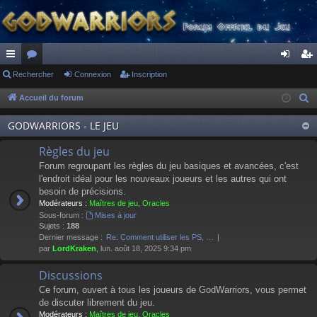
ac
Rechercher
or
Connexion
Inscription
on
ns
co
u
ne
cri
Accueil du forum
R
e
ur
m
xi
pti
GODWARRIORS - LE JEU
c
ci
s
on
on
h
Règles du jeu
s
e
Forum regroupant les règles du jeu basiques et avancées, c'est
r
l'endroit idéal pour les nouveaux joueurs et les autres qui ont
besoin de précisions.
c
Modérateurs :
Maîtres de jeu
,
Oracles
h
Sous-forum :
Mises à jour
e
Sujets :
188
Dernier message :
Re: Comment utiliser les PS, …
r
par
LordKraken
, lun. août 18, 2025 9:34 pm
Discussions
Ce forum, ouvert à tous les joueurs de GodWarriors, vous permet
de discuter librement du jeu.
Modérateurs :
Maîtres de jeu
,
Oracles