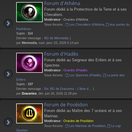
Forum d'Athéna
Forum dédié à la Protectrice de la Terre et à ses
Chevaliers.
Modérateur :
Oracles d'Athéna
Sous-forums :
Les Chevaliers d'Athéna
,
Aux portes du
Parthénon
Sujets :
114
Dernier message :
BG de Mermedia
par
Mermedia
, sam. janv. 03, 2026 5:14 pm
Forum d'Hadès
Forum dédié au Seigneur des Enfers et à ses
Spectres.
Modérateur :
Oracles d'Hadès
Sous-forums :
Les Spectres d'Hadès
,
La porte des
Enfers
Sujets :
197
Dernier message :
Re: BG de Dracerinx - L'âme d…
par
Dracerinx
, dim. juin 28, 2026 11:28 pm
Forum de Poséidon
Forum dédié au Maître des 7 océans et à ses
Marinas.
Modérateur :
Oracles de Poséidon
Sous-forums :
Les Marinas de Poséidon
,
Le cap
Sounion