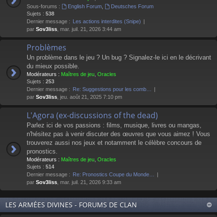
Sous-forums :
English Forum
,
Deutsches Forum
Sujets :
538
Dernier message :
Les actions interdites (Snipe)
par
Sov3liss
, mar. juil. 21, 2026 3:44 am
Problèmes
Un problème dans le jeu ? Un bug ? Signalez-le ici en le décrivant
du mieux possible.
Modérateurs :
Maîtres de jeu
,
Oracles
Sujets :
253
Dernier message :
Re: Suggestions pour les comb…
par
Sov3liss
, jeu. août 21, 2025 7:10 pm
L'Agora (ex-discussions of the dead)
Parlez ici de vos passions : films, musique, livres ou mangas,
n'hésitez pas à venir discuter des œuvres que vous aimez ! Vous
trouverez aussi nos jeux et notamment le célèbre concours de
pronostics.
Modérateurs :
Maîtres de jeu
,
Oracles
Sujets :
514
Dernier message :
Re: Pronostics Coupe du Monde…
par
Sov3liss
, mar. juil. 21, 2026 9:33 am
LES ARMÉES DIVINES - FORUMS DE CLAN