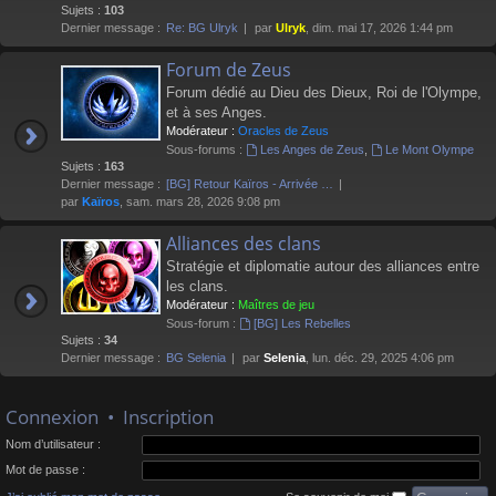
Sujets :
103
Dernier message :
Re: BG Ulryk
par
Ulryk
, dim. mai 17, 2026 1:44 pm
Forum de Zeus
Forum dédié au Dieu des Dieux, Roi de l'Olympe,
et à ses Anges.
Modérateur :
Oracles de Zeus
Sous-forums :
Les Anges de Zeus
,
Le Mont Olympe
Sujets :
163
Dernier message :
[BG] Retour Kaïros - Arrivée …
par
Kaïros
, sam. mars 28, 2026 9:08 pm
Alliances des clans
Stratégie et diplomatie autour des alliances entre
les clans.
Modérateur :
Maîtres de jeu
Sous-forum :
[BG] Les Rebelles
Sujets :
34
Dernier message :
BG Selenia
par
Selenia
, lun. déc. 29, 2025 4:06 pm
Connexion
•
Inscription
Nom d’utilisateur :
Mot de passe :