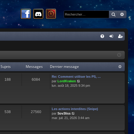
Recherc
Rech
R
FA
on
ns
Q
ne
cri
xi
pti
Sujets
Messages
Dernier message
on
on
Re: Comment utiliser les PS, …
188
6084
C
par
LordKraken
o
lun. août 18, 2025 9:34 pm
n
s
u
l
t
Les actions interdites (Snipe)
538
27560
e
C
par
Sov3liss
r
o
mar. juil. 21, 2026 3:44 am
l
n
e
s
d
u