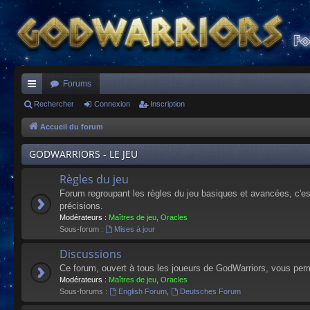
Forums
ac
Rechercher
Connexion
Inscription
co
Accueil du forum
ur
GODWARRIORS - LE JEU
ci
Règles du jeu
s
Forum regroupant les règles du jeu basiques et avancées, c'est 
précisions.
Modérateurs :
Maîtres de jeu
,
Oracles
Sous-forum :
Mises à jour
Discussions
Ce forum, ouvert à tous les joueurs de GodWarriors, vous perm
Modérateurs :
Maîtres de jeu
,
Oracles
Sous-forums :
English Forum
,
Deutsches Forum