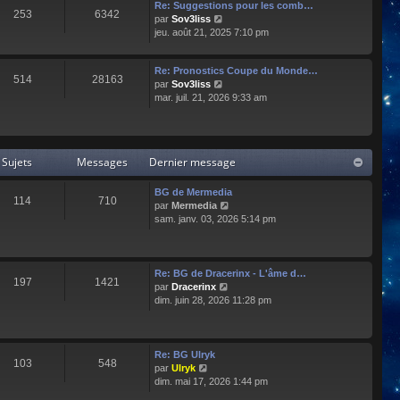
e
l
Re: Suggestions pour les comb…
253
6342
r
t
C
par
Sov3liss
n
e
o
jeu. août 21, 2025 7:10 pm
i
r
n
e
l
s
r
Re: Pronostics Coupe du Monde…
e
u
514
28163
m
C
par
Sov3liss
d
l
e
o
mar. juil. 21, 2026 9:33 am
e
t
s
n
r
e
s
s
n
r
a
u
i
l
g
l
e
e
Sujets
Messages
Dernier message
e
t
r
d
e
m
e
r
BG de Mermedia
e
r
114
710
l
C
par
Mermedia
s
n
e
o
sam. janv. 03, 2026 5:14 pm
s
i
d
n
a
e
e
s
g
r
r
u
e
m
n
l
e
Re: BG de Dracerinx - L'âme d…
197
1421
i
t
s
C
par
Dracerinx
e
e
s
o
dim. juin 28, 2026 11:28 pm
r
r
a
n
m
l
g
s
e
e
e
u
s
d
l
Re: BG Ulryk
103
548
s
e
t
C
par
Ulryk
a
r
e
o
dim. mai 17, 2026 1:44 pm
g
n
r
n