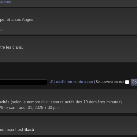
Sounion
pe, et à ses Anges.
pe
tre les clans.
J’ai oublié mon mot de passe
|
Se souvenir de moi
 invités (selon le nombre d’utilisateurs actifs des 10 dernières minutes)
78
le sam. août 01, 2026 7:00 pm
us récent est
Basti