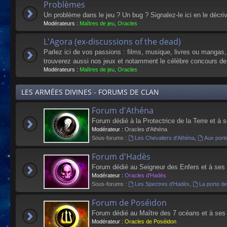
Problèmes
Un problème dans le jeu ? Un bug ? Signalez-le ici en le décri
Modérateurs :
Maîtres de jeu
,
Oracles
L'Agora (ex-discussions of the dead)
Parlez ici de vos passions : films, musique, livres ou mangas
trouverez aussi nos jeux et notamment le célèbre concours de
Modérateurs :
Maîtres de jeu
,
Oracles
LES ARMÉES DIVINES - FORUMS DE CLAN
Forum d'Athéna
Forum dédié à la Protectrice de la Terre et à 
Modérateur :
Oracles d'Athéna
Sous-forums :
Les Chevaliers d'Athéna
,
Aux port
Forum d'Hadès
Forum dédié au Seigneur des Enfers et à ses
Modérateur :
Oracles d'Hadès
Sous-forums :
Les Spectres d'Hadès
,
La porte d
Forum de Poséidon
Forum dédié au Maître des 7 océans et à ses
Modérateur :
Oracles de Poséidon