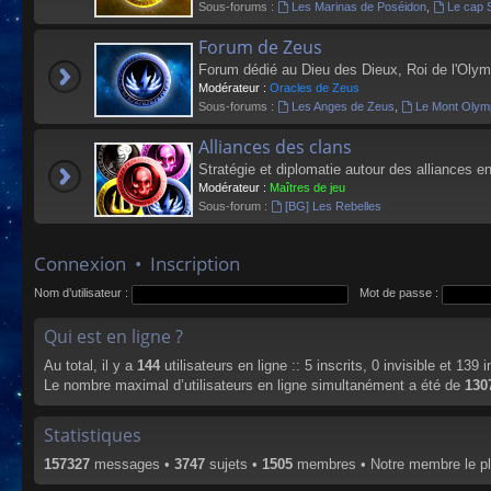
Sous-forums :
Les Marinas de Poséidon
,
Le cap 
Forum de Zeus
Forum dédié au Dieu des Dieux, Roi de l'Olym
Modérateur :
Oracles de Zeus
Sous-forums :
Les Anges de Zeus
,
Le Mont Olym
Alliances des clans
Stratégie et diplomatie autour des alliances en
Modérateur :
Maîtres de jeu
Sous-forum :
[BG] Les Rebelles
Connexion
•
Inscription
Nom d’utilisateur :
Mot de passe :
Qui est en ligne ?
Au total, il y a
144
utilisateurs en ligne :: 5 inscrits, 0 invisible et 139
Le nombre maximal d’utilisateurs en ligne simultanément a été de
130
Statistiques
157327
messages •
3747
sujets •
1505
membres • Notre membre le pl