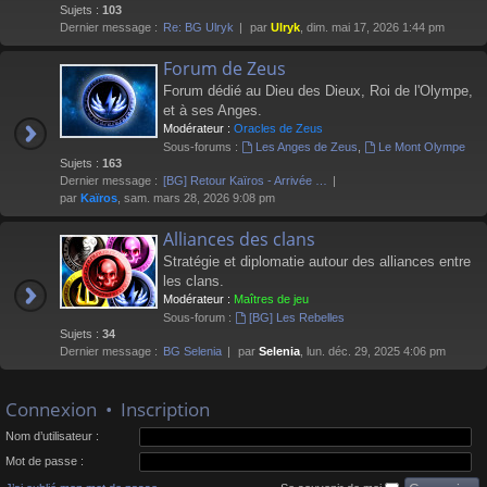
Sujets :
103
Dernier message :
Re: BG Ulryk
par
Ulryk
, dim. mai 17, 2026 1:44 pm
Forum de Zeus
Forum dédié au Dieu des Dieux, Roi de l'Olympe,
et à ses Anges.
Modérateur :
Oracles de Zeus
Sous-forums :
Les Anges de Zeus
,
Le Mont Olympe
Sujets :
163
Dernier message :
[BG] Retour Kaïros - Arrivée …
par
Kaïros
, sam. mars 28, 2026 9:08 pm
Alliances des clans
Stratégie et diplomatie autour des alliances entre
les clans.
Modérateur :
Maîtres de jeu
Sous-forum :
[BG] Les Rebelles
Sujets :
34
Dernier message :
BG Selenia
par
Selenia
, lun. déc. 29, 2025 4:06 pm
Connexion
•
Inscription
Nom d’utilisateur :
Mot de passe :