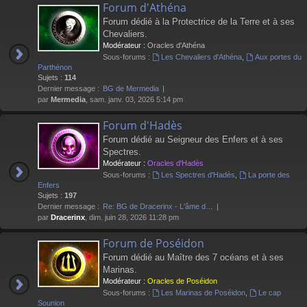
Forum d'Athéna
Forum dédié à la Protectrice de la Terre et à ses
Chevaliers.
Modérateur :
Oracles d'Athéna
Sous-forums :
Les Chevaliers d'Athéna
,
Aux portes du
Parthénon
Sujets :
114
Dernier message :
BG de Mermedia
par
Mermedia
, sam. janv. 03, 2026 5:14 pm
Forum d'Hadès
Forum dédié au Seigneur des Enfers et à ses
Spectres.
Modérateur :
Oracles d'Hadès
Sous-forums :
Les Spectres d'Hadès
,
La porte des
Enfers
Sujets :
197
Dernier message :
Re: BG de Dracerinx - L'âme d…
par
Dracerinx
, dim. juin 28, 2026 11:28 pm
Forum de Poséidon
Forum dédié au Maître des 7 océans et à ses
Marinas.
Modérateur :
Oracles de Poséidon
Sous-forums :
Les Marinas de Poséidon
,
Le cap
Sounion