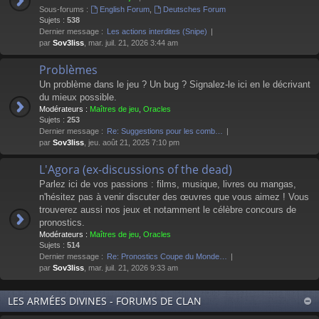
Sous-forums :
English Forum
,
Deutsches Forum
Sujets :
538
Dernier message :
Les actions interdites (Snipe)
par
Sov3liss
, mar. juil. 21, 2026 3:44 am
Problèmes
Un problème dans le jeu ? Un bug ? Signalez-le ici en le décrivant
du mieux possible.
Modérateurs :
Maîtres de jeu
,
Oracles
Sujets :
253
Dernier message :
Re: Suggestions pour les comb…
par
Sov3liss
, jeu. août 21, 2025 7:10 pm
L'Agora (ex-discussions of the dead)
Parlez ici de vos passions : films, musique, livres ou mangas,
n'hésitez pas à venir discuter des œuvres que vous aimez ! Vous
trouverez aussi nos jeux et notamment le célèbre concours de
pronostics.
Modérateurs :
Maîtres de jeu
,
Oracles
Sujets :
514
Dernier message :
Re: Pronostics Coupe du Monde…
par
Sov3liss
, mar. juil. 21, 2026 9:33 am
LES ARMÉES DIVINES - FORUMS DE CLAN