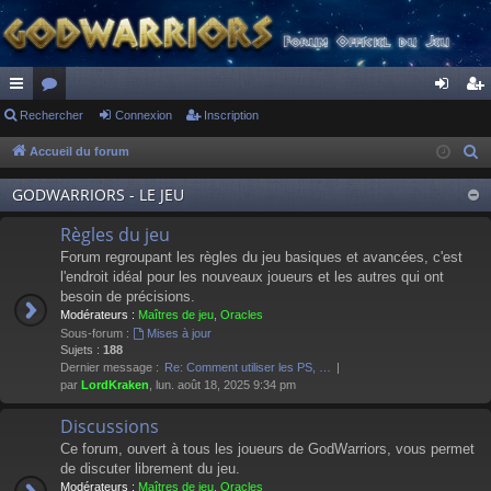
ac
Rechercher
or
Connexion
Inscription
on
ns
co
u
ne
cri
Accueil du forum
R
e
ur
m
xi
pti
GODWARRIORS - LE JEU
c
ci
s
on
on
h
Règles du jeu
s
e
Forum regroupant les règles du jeu basiques et avancées, c'est
r
l'endroit idéal pour les nouveaux joueurs et les autres qui ont
besoin de précisions.
c
Modérateurs :
Maîtres de jeu
,
Oracles
h
Sous-forum :
Mises à jour
e
Sujets :
188
Dernier message :
Re: Comment utiliser les PS, …
r
par
LordKraken
, lun. août 18, 2025 9:34 pm
Discussions
Ce forum, ouvert à tous les joueurs de GodWarriors, vous permet
de discuter librement du jeu.
Modérateurs :
Maîtres de jeu
,
Oracles