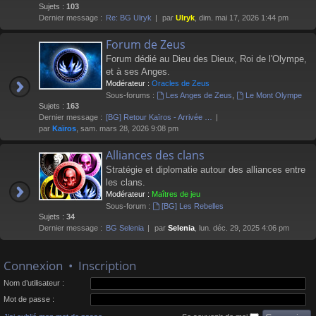
Sujets :
103
Dernier message :
Re: BG Ulryk
par
Ulryk
, dim. mai 17, 2026 1:44 pm
Forum de Zeus
Forum dédié au Dieu des Dieux, Roi de l'Olympe,
et à ses Anges.
Modérateur :
Oracles de Zeus
Sous-forums :
Les Anges de Zeus
,
Le Mont Olympe
Sujets :
163
Dernier message :
[BG] Retour Kaïros - Arrivée …
par
Kaïros
, sam. mars 28, 2026 9:08 pm
Alliances des clans
Stratégie et diplomatie autour des alliances entre
les clans.
Modérateur :
Maîtres de jeu
Sous-forum :
[BG] Les Rebelles
Sujets :
34
Dernier message :
BG Selenia
par
Selenia
, lun. déc. 29, 2025 4:06 pm
Connexion
•
Inscription
Nom d’utilisateur :
Mot de passe :