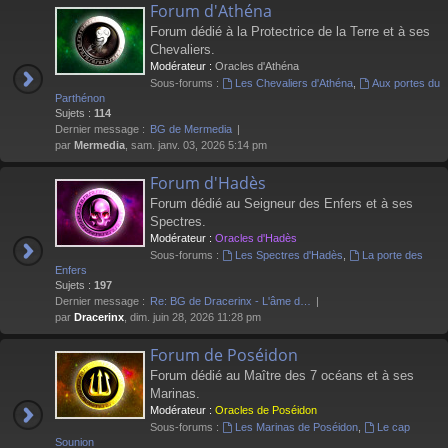
Forum d'Athéna
Forum dédié à la Protectrice de la Terre et à ses
Chevaliers.
Modérateur :
Oracles d'Athéna
Sous-forums :
Les Chevaliers d'Athéna
,
Aux portes du
Parthénon
Sujets :
114
Dernier message :
BG de Mermedia
par
Mermedia
, sam. janv. 03, 2026 5:14 pm
Forum d'Hadès
Forum dédié au Seigneur des Enfers et à ses
Spectres.
Modérateur :
Oracles d'Hadès
Sous-forums :
Les Spectres d'Hadès
,
La porte des
Enfers
Sujets :
197
Dernier message :
Re: BG de Dracerinx - L'âme d…
par
Dracerinx
, dim. juin 28, 2026 11:28 pm
Forum de Poséidon
Forum dédié au Maître des 7 océans et à ses
Marinas.
Modérateur :
Oracles de Poséidon
Sous-forums :
Les Marinas de Poséidon
,
Le cap
Sounion