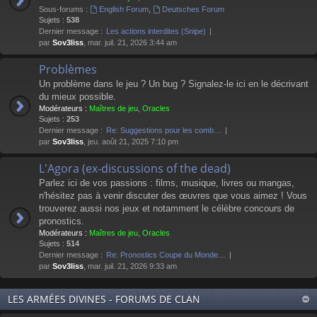
Sous-forums :
English Forum
,
Deutsches Forum
Sujets :
538
Dernier message :
Les actions interdites (Snipe)
par
Sov3liss
, mar. juil. 21, 2026 3:44 am
Problèmes
Un problème dans le jeu ? Un bug ? Signalez-le ici en le décrivant
du mieux possible.
Modérateurs :
Maîtres de jeu
,
Oracles
Sujets :
253
Dernier message :
Re: Suggestions pour les comb…
par
Sov3liss
, jeu. août 21, 2025 7:10 pm
L'Agora (ex-discussions of the dead)
Parlez ici de vos passions : films, musique, livres ou mangas,
n'hésitez pas à venir discuter des œuvres que vous aimez ! Vous
trouverez aussi nos jeux et notamment le célèbre concours de
pronostics.
Modérateurs :
Maîtres de jeu
,
Oracles
Sujets :
514
Dernier message :
Re: Pronostics Coupe du Monde…
par
Sov3liss
, mar. juil. 21, 2026 9:33 am
LES ARMÉES DIVINES - FORUMS DE CLAN