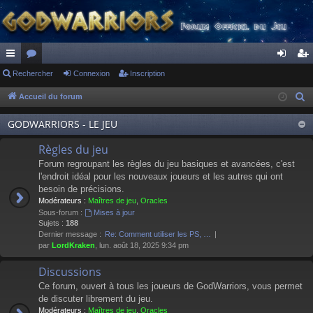
ac
Rechercher
or
Connexion
Inscription
on
ns
co
u
ne
cri
Accueil du forum
R
e
ur
m
xi
pti
GODWARRIORS - LE JEU
c
ci
s
on
on
h
Règles du jeu
s
e
Forum regroupant les règles du jeu basiques et avancées, c'est
r
l'endroit idéal pour les nouveaux joueurs et les autres qui ont
besoin de précisions.
c
Modérateurs :
Maîtres de jeu
,
Oracles
h
Sous-forum :
Mises à jour
e
Sujets :
188
Dernier message :
Re: Comment utiliser les PS, …
r
par
LordKraken
, lun. août 18, 2025 9:34 pm
Discussions
Ce forum, ouvert à tous les joueurs de GodWarriors, vous permet
de discuter librement du jeu.
Modérateurs :
Maîtres de jeu
,
Oracles