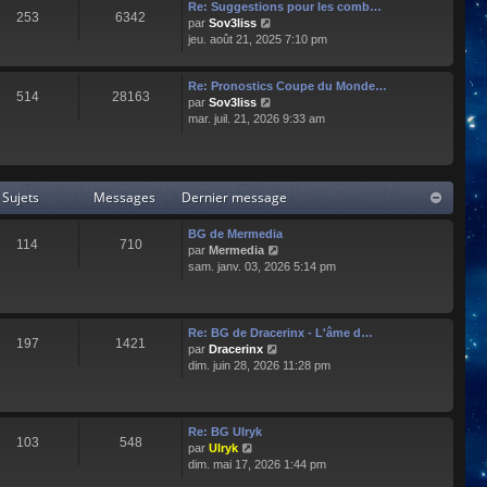
e
l
Re: Suggestions pour les comb…
253
6342
r
t
C
par
Sov3liss
n
e
o
jeu. août 21, 2025 7:10 pm
i
r
n
e
l
s
r
Re: Pronostics Coupe du Monde…
e
u
514
28163
m
C
par
Sov3liss
d
l
e
o
mar. juil. 21, 2026 9:33 am
e
t
s
n
r
e
s
s
n
r
a
u
i
l
g
l
e
e
Sujets
Messages
Dernier message
e
t
r
d
e
m
e
r
BG de Mermedia
e
r
114
710
l
C
par
Mermedia
s
n
e
o
sam. janv. 03, 2026 5:14 pm
s
i
d
n
a
e
e
s
g
r
r
u
e
m
n
l
e
Re: BG de Dracerinx - L'âme d…
197
1421
i
t
s
C
par
Dracerinx
e
e
s
o
dim. juin 28, 2026 11:28 pm
r
r
a
n
m
l
g
s
e
e
e
u
s
d
l
Re: BG Ulryk
103
548
s
e
t
C
par
Ulryk
a
r
e
o
dim. mai 17, 2026 1:44 pm
g
n
r
n