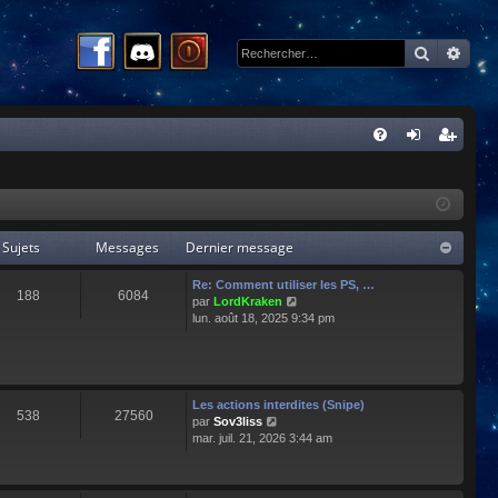
Recherc
Rech
R
FA
on
ns
Q
ne
cri
xi
pti
Sujets
Messages
Dernier message
on
on
Re: Comment utiliser les PS, …
188
6084
C
par
LordKraken
o
lun. août 18, 2025 9:34 pm
n
s
u
l
t
Les actions interdites (Snipe)
538
27560
e
C
par
Sov3liss
r
o
mar. juil. 21, 2026 3:44 am
l
n
e
s
d
u