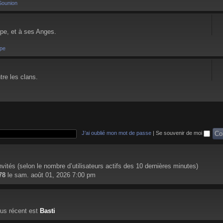
Sounion
pe, et à ses Anges.
pe
tre les clans.
J’ai oublié mon mot de passe
|
Se souvenir de moi
 invités (selon le nombre d’utilisateurs actifs des 10 dernières minutes)
78
le sam. août 01, 2026 7:00 pm
us récent est
Basti