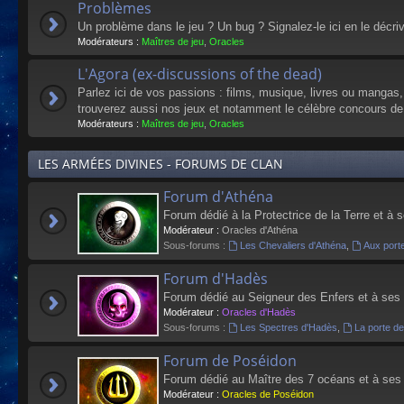
Problèmes
Un problème dans le jeu ? Un bug ? Signalez-le ici en le décri
Modérateurs :
Maîtres de jeu
,
Oracles
L'Agora (ex-discussions of the dead)
Parlez ici de vos passions : films, musique, livres ou mangas
trouverez aussi nos jeux et notamment le célèbre concours de
Modérateurs :
Maîtres de jeu
,
Oracles
LES ARMÉES DIVINES - FORUMS DE CLAN
Forum d'Athéna
Forum dédié à la Protectrice de la Terre et à 
Modérateur :
Oracles d'Athéna
Sous-forums :
Les Chevaliers d'Athéna
,
Aux port
Forum d'Hadès
Forum dédié au Seigneur des Enfers et à ses
Modérateur :
Oracles d'Hadès
Sous-forums :
Les Spectres d'Hadès
,
La porte d
Forum de Poséidon
Forum dédié au Maître des 7 océans et à ses
Modérateur :
Oracles de Poséidon