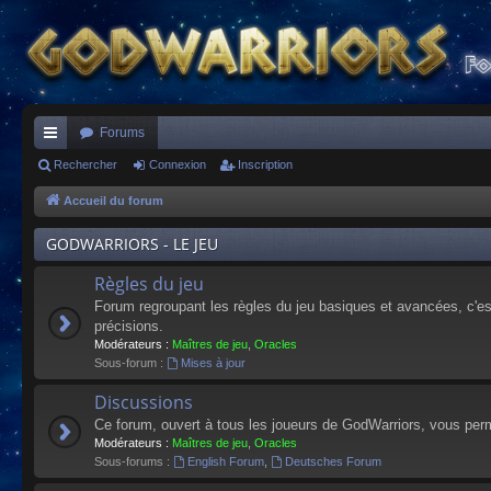
Forums
ac
Rechercher
Connexion
Inscription
co
Accueil du forum
ur
GODWARRIORS - LE JEU
ci
Règles du jeu
s
Forum regroupant les règles du jeu basiques et avancées, c'est 
précisions.
Modérateurs :
Maîtres de jeu
,
Oracles
Sous-forum :
Mises à jour
Discussions
Ce forum, ouvert à tous les joueurs de GodWarriors, vous perm
Modérateurs :
Maîtres de jeu
,
Oracles
Sous-forums :
English Forum
,
Deutsches Forum