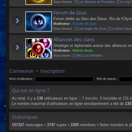
Sous-forums :
Les Marinas de Poséidon
,
Le cap 
Forum de Zeus
Forum dédié au Dieu des Dieux, Roi de l'Olym
Modérateur :
Oracles de Zeus
Sous-forums :
Les Anges de Zeus
,
Le Mont Olym
Alliances des clans
Stratégie et diplomatie autour des alliances en
Modérateur :
Maîtres de jeu
Sous-forum :
[BG] Les Rebelles
Connexion
•
Inscription
Nom d’utilisateur :
Mot de passe :
Qui est en ligne ?
Au total, il y a
138
utilisateurs en ligne :: 7 inscrits, 0 invisible et 131
Le nombre maximal d’utilisateurs en ligne simultanément a été de
130
Statistiques
157327
messages •
3747
sujets •
1505
membres • Notre membre le pl