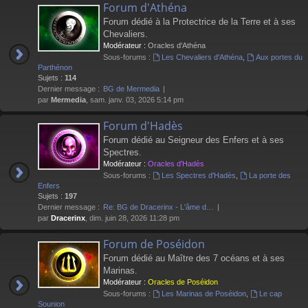
Forum d'Athéna
Forum dédié à la Protectrice de la Terre et à ses
Chevaliers.
Modérateur :
Oracles d'Athéna
Sous-forums :
Les Chevaliers d'Athéna
,
Aux portes du
Parthénon
Sujets :
114
Dernier message :
BG de Mermedia
par
Mermedia
, sam. janv. 03, 2026 5:14 pm
Forum d'Hadès
Forum dédié au Seigneur des Enfers et à ses
Spectres.
Modérateur :
Oracles d'Hadès
Sous-forums :
Les Spectres d'Hadès
,
La porte des
Enfers
Sujets :
197
Dernier message :
Re: BG de Dracerinx - L'âme d…
par
Dracerinx
, dim. juin 28, 2026 11:28 pm
Forum de Poséidon
Forum dédié au Maître des 7 océans et à ses
Marinas.
Modérateur :
Oracles de Poséidon
Sous-forums :
Les Marinas de Poséidon
,
Le cap
Sounion