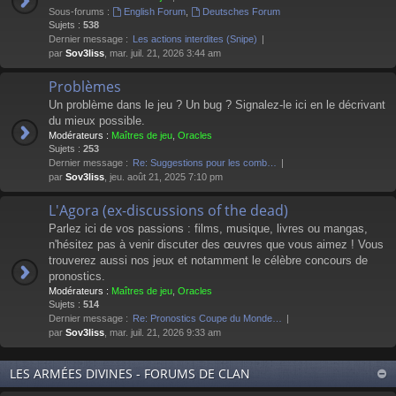
Sous-forums :
English Forum
,
Deutsches Forum
Sujets :
538
Dernier message :
Les actions interdites (Snipe)
par
Sov3liss
, mar. juil. 21, 2026 3:44 am
Problèmes
Un problème dans le jeu ? Un bug ? Signalez-le ici en le décrivant
du mieux possible.
Modérateurs :
Maîtres de jeu
,
Oracles
Sujets :
253
Dernier message :
Re: Suggestions pour les comb…
par
Sov3liss
, jeu. août 21, 2025 7:10 pm
L'Agora (ex-discussions of the dead)
Parlez ici de vos passions : films, musique, livres ou mangas,
n'hésitez pas à venir discuter des œuvres que vous aimez ! Vous
trouverez aussi nos jeux et notamment le célèbre concours de
pronostics.
Modérateurs :
Maîtres de jeu
,
Oracles
Sujets :
514
Dernier message :
Re: Pronostics Coupe du Monde…
par
Sov3liss
, mar. juil. 21, 2026 9:33 am
LES ARMÉES DIVINES - FORUMS DE CLAN