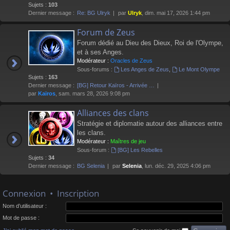
Sujets :
103
Dernier message :
Re: BG Ulryk
par
Ulryk
, dim. mai 17, 2026 1:44 pm
Forum de Zeus
Forum dédié au Dieu des Dieux, Roi de l'Olympe,
et à ses Anges.
Modérateur :
Oracles de Zeus
Sous-forums :
Les Anges de Zeus
,
Le Mont Olympe
Sujets :
163
Dernier message :
[BG] Retour Kaïros - Arrivée …
par
Kaïros
, sam. mars 28, 2026 9:08 pm
Alliances des clans
Stratégie et diplomatie autour des alliances entre
les clans.
Modérateur :
Maîtres de jeu
Sous-forum :
[BG] Les Rebelles
Sujets :
34
Dernier message :
BG Selenia
par
Selenia
, lun. déc. 29, 2025 4:06 pm
Connexion
•
Inscription
Nom d’utilisateur :
Mot de passe :