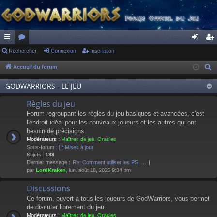
ac
Rechercher
or
Connexion
Inscription
on
ns
co
u
ne
cri
Accueil du forum
R
e
ur
m
xi
pti
GODWARRIORS - LE JEU
c
ci
s
on
on
h
Règles du jeu
s
e
Forum regroupant les règles du jeu basiques et avancées, c'est
r
l'endroit idéal pour les nouveaux joueurs et les autres qui ont
besoin de précisions.
c
Modérateurs :
Maîtres de jeu
,
Oracles
h
Sous-forum :
Mises à jour
e
Sujets :
188
Dernier message :
Re: Comment utiliser les PS, …
r
par
LordKraken
, lun. août 18, 2025 9:34 pm
Discussions
Ce forum, ouvert à tous les joueurs de GodWarriors, vous permet
de discuter librement du jeu.
Modérateurs :
Maîtres de jeu
,
Oracles