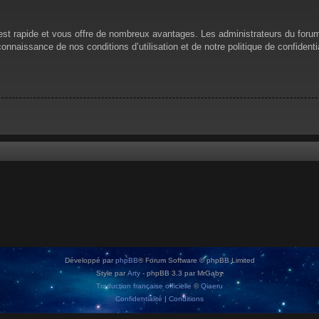
n est rapide et vous offre de nombreux avantages. Les administrateurs du for
 connaissance de nos conditions d’utilisation et de notre politique de confiden
Développé par
phpBB
® Forum Software © phpBB Limited
Style par
Arty
- phpBB 3.3 par MrGaby
Traduction française officielle
©
Qiaeru
Confidentialité
|
Conditions