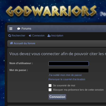
Forums
ac
Rechercher
Connexion
Inscription
co
Accueil du forum
ur
Vous devez vous connecter afin de pouvoir citer le
ci
Nom d’utilisateur :
s
Mot de passe :
J’ai oublié mon mot de passe
Renvoyer le courriel d’activation
Se souvenir de moi
Masquer ma présence lors de cette session