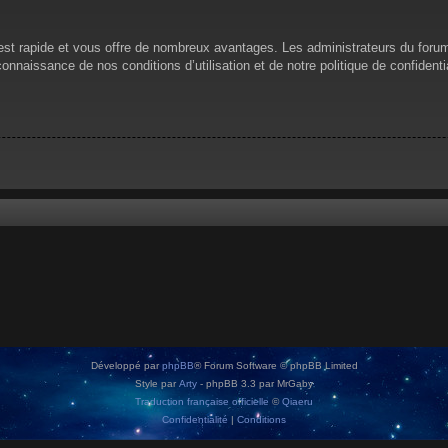
n est rapide et vous offre de nombreux avantages. Les administrateurs du for
 connaissance de nos conditions d’utilisation et de notre politique de confiden
Développé par
phpBB
® Forum Software © phpBB Limited
Style par
Arty
- phpBB 3.3 par MrGaby
Traduction française officielle
©
Qiaeru
Confidentialité
|
Conditions