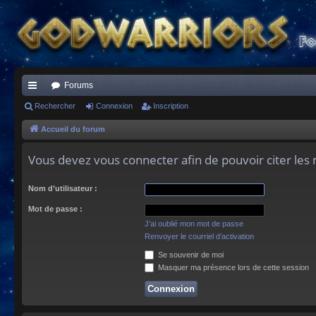
Forums
ac
Rechercher
Connexion
Inscription
co
Accueil du forum
ur
Vous devez vous connecter afin de pouvoir citer le
ci
Nom d’utilisateur :
s
Mot de passe :
J’ai oublié mon mot de passe
Renvoyer le courriel d’activation
Se souvenir de moi
Masquer ma présence lors de cette session