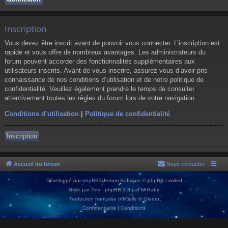
Inscription
Vous devez être inscrit avant de pouvoir vous connecter. L’inscription est
rapide et vous offre de nombreux avantages. Les administrateurs du
forum peuvent accorder des fonctionnalités supplémentaires aux
utilisateurs inscrits. Avant de vous inscrire, assurez-vous d’avoir pris
connaissance de nos conditions d’utilisation et de notre politique de
confidentialité. Veuillez également prendre le temps de consulter
attentivement toutes les règles du forum lors de votre navigation.
Conditions d’utilisation
|
Politique de confidentialité
Inscription
Accueil du forum
Nous contacter
Développé par
phpBB
® Forum Software © phpBB Limited
Style par
Arty
- phpBB 3.3 par MrGaby
Traduction française officielle
©
Qiaeru
Confidentialité
|
Conditions