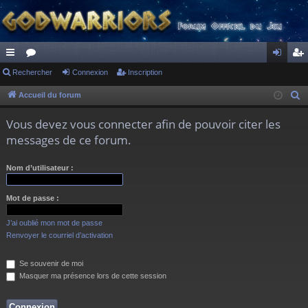
ac
Rechercher
or
Connexion
Inscription
on
ns
co
u
ne
cri
Accueil du forum
R
e
ur
m
xi
pti
Vous devez vous connecter afin de pouvoir citer les
c
ci
s
on
on
messages de ce forum.
h
s
e
Nom d’utilisateur :
r
c
Mot de passe :
h
e
J’ai oublié mon mot de passe
r
Renvoyer le courriel d’activation
Se souvenir de moi
Masquer ma présence lors de cette session