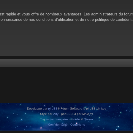
n est rapide et vous offre de nombreux avantages. Les administrateurs du for
 connaissance de nos conditions d’utilisation et de notre politique de confiden
Développé par
phpBB
® Forum Software © phpBB Limited
Style par
Arty
- phpBB 3.3 par MrGaby
Traduction française officielle
©
Qiaeru
Confidentialité
|
Conditions