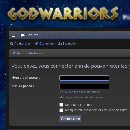
Forums
ac
Rechercher
Connexion
Inscription
co
Accueil du forum
ur
Vous devez vous connecter afin de pouvoir citer le
ci
Nom d’utilisateur :
s
Mot de passe :
J’ai oublié mon mot de passe
Renvoyer le courriel d’activation
Se souvenir de moi
Masquer ma présence lors de cette session