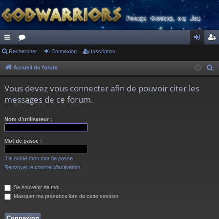
ac
Rechercher
or
Connexion
Inscription
on
ns
co
u
ne
cri
Accueil du forum
R
e
ur
m
xi
pti
Vous devez vous connecter afin de pouvoir citer les
c
ci
s
on
on
messages de ce forum.
h
s
e
Nom d’utilisateur :
r
c
Mot de passe :
h
e
J’ai oublié mon mot de passe
r
Renvoyer le courriel d’activation
Se souvenir de moi
Masquer ma présence lors de cette session