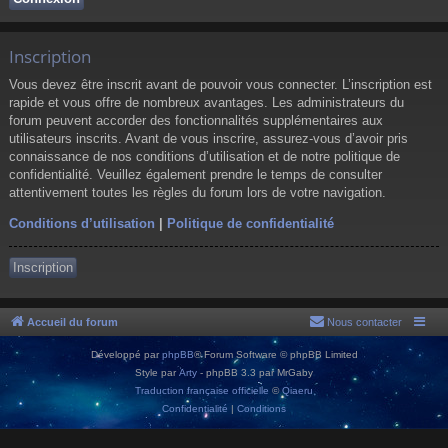
Inscription
Vous devez être inscrit avant de pouvoir vous connecter. L’inscription est
rapide et vous offre de nombreux avantages. Les administrateurs du
forum peuvent accorder des fonctionnalités supplémentaires aux
utilisateurs inscrits. Avant de vous inscrire, assurez-vous d’avoir pris
connaissance de nos conditions d’utilisation et de notre politique de
confidentialité. Veuillez également prendre le temps de consulter
attentivement toutes les règles du forum lors de votre navigation.
Conditions d’utilisation
|
Politique de confidentialité
Inscription
Accueil du forum
Nous contacter
Développé par
phpBB
® Forum Software © phpBB Limited
Style par
Arty
- phpBB 3.3 par MrGaby
Traduction française officielle
©
Qiaeru
Confidentialité
|
Conditions