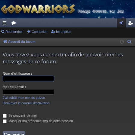
ac
Rechercher
or
Connexion
Inscription
on
ns
co
u
ne
cri
Accueil du forum
R
e
ur
m
xi
pti
Vous devez vous connecter afin de pouvoir citer les
c
ci
s
on
on
messages de ce forum.
h
s
e
Nom d’utilisateur :
r
c
Mot de passe :
h
e
J’ai oublié mon mot de passe
r
Renvoyer le courriel d’activation
Se souvenir de moi
Masquer ma présence lors de cette session