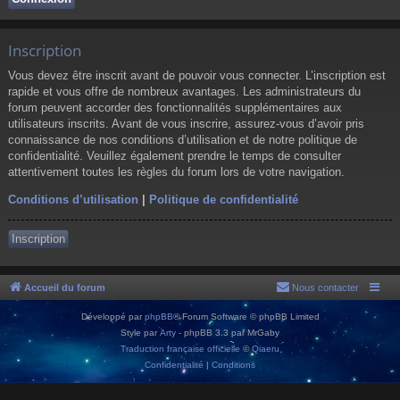
Inscription
Vous devez être inscrit avant de pouvoir vous connecter. L’inscription est
rapide et vous offre de nombreux avantages. Les administrateurs du
forum peuvent accorder des fonctionnalités supplémentaires aux
utilisateurs inscrits. Avant de vous inscrire, assurez-vous d’avoir pris
connaissance de nos conditions d’utilisation et de notre politique de
confidentialité. Veuillez également prendre le temps de consulter
attentivement toutes les règles du forum lors de votre navigation.
Conditions d’utilisation
|
Politique de confidentialité
Inscription
Accueil du forum
Nous contacter
Développé par
phpBB
® Forum Software © phpBB Limited
Style par
Arty
- phpBB 3.3 par MrGaby
Traduction française officielle
©
Qiaeru
Confidentialité
|
Conditions