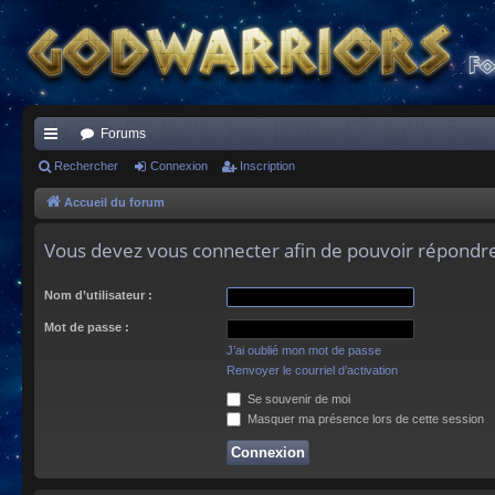
Forums
ac
Rechercher
Connexion
Inscription
co
Accueil du forum
ur
Vous devez vous connecter afin de pouvoir répondre
ci
Nom d’utilisateur :
s
Mot de passe :
J’ai oublié mon mot de passe
Renvoyer le courriel d’activation
Se souvenir de moi
Masquer ma présence lors de cette session