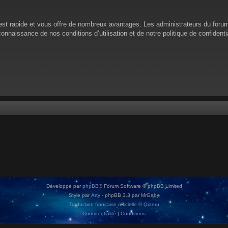
n est rapide et vous offre de nombreux avantages. Les administrateurs du for
 connaissance de nos conditions d’utilisation et de notre politique de confiden
Développé par
phpBB
® Forum Software © phpBB Limited
Style par
Arty
- phpBB 3.3 par MrGaby
Traduction française officielle
©
Qiaeru
Confidentialité
|
Conditions